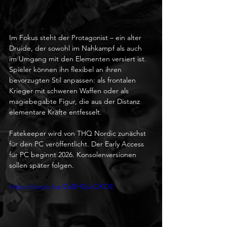
Im Fokus steht der Protagonist – ein alter 
Druide, der sowohl im Nahkampf als auch 
im Umgang mit den Elementen versiert ist. 
Spieler können ihn flexibel an ihren 
bevorzugten Stil anpassen: als frontalen 
Krieger mit schweren Waffen oder als 
magiebegabte Figur, die aus der Distanz 
elementare Kräfte entfesselt.
Fatekeeper wird von THQ Nordic zunächst 
für den PC veröffentlicht. Der Early Access 
für PC beginnt 2026. Konsolenversionen 
sollen später folgen.
https://youtu.be/ZeBHDscQKOE