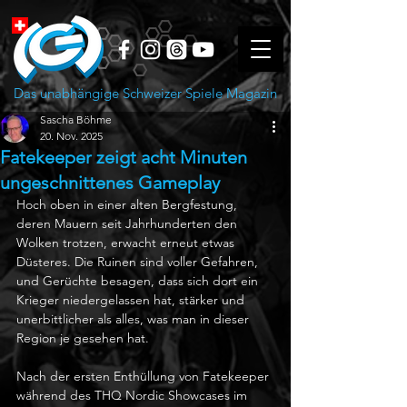
Das unabhängige Schweizer Spiele Magazin
Sascha Böhme
20. Nov. 2025
Fatekeeper zeigt acht Minuten
ungeschnittenes Gameplay
Hoch oben in einer alten Bergfestung, 
deren Mauern seit Jahrhunderten den 
Wolken trotzen, erwacht erneut etwas 
Düsteres. Die Ruinen sind voller Gefahren, 
und Gerüchte besagen, dass sich dort ein 
Krieger niedergelassen hat, stärker und 
unerbittlicher als alles, was man in dieser 
Region je gesehen hat.
Nach der ersten Enthüllung von Fatekeeper 
während des THQ Nordic Showcases im 