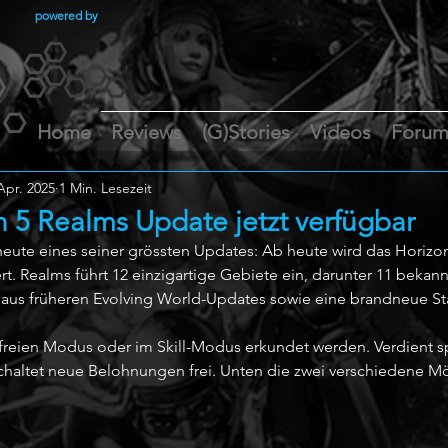
powered by
Home
Reviews
(G)Stories
Videos
Foru
Apr. 2025
1 Min. Lesezeit
n 5 Realms Update jetzt verfügbar
heute eines seiner grössten Updates: Ab heute wird das Horizon 
t. Realms führt 12 einzigartige Gebiete ein, darunter 11 bekann
e aus früheren Evolving World-Updates sowie eine brandneue St
reien Modus oder im Skill-Modus erkundet werden. Verdient sp
altet neue Belohnungen frei. Unten die zwei verschiedene Mö