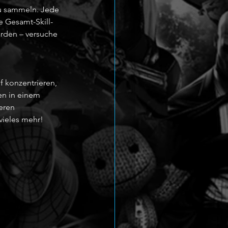
zu sammeln. Jede 
e Gesamt-Skill-
rden – versuche 
 konzentrieren, 
en in einem 
eren 
vieles mehr!