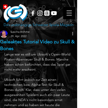
Das unabhängige Schweizer Spiele Magazin
Sascha Böhme
29. Apr. 2022
Geleaktes Tutorial Video zu Skull &
Bones
Lange war es still um Ubisoft's Open-World 
Piraten-Abenteuer Skull & Bones. Manche 
haben schon befürchtet, dass das Spiel gar 
nicht mehr erscheint. 
Ubisoft führt jedoch zur Zeit einen 
technischen bzw. Alpha-Test für Skull & 
Bones durch. Klar, dass unter den vielen 
ausgewählten Spielern auch ein paar Leute 
sind, die NDA's nicht besonders ernst 
nehmen und so haben wir heute die 