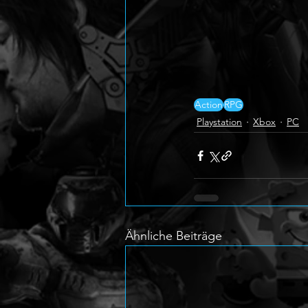
Action
RPG
Playstation
Xbox
PC
Ähnliche Beiträge