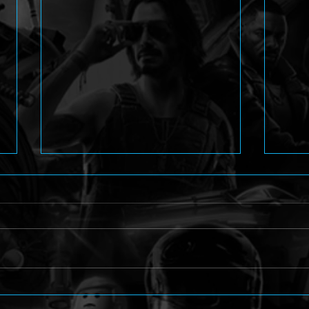
Angelic: Dark Symphony mit
Beat
düsterem Teaser angekündigt
für 