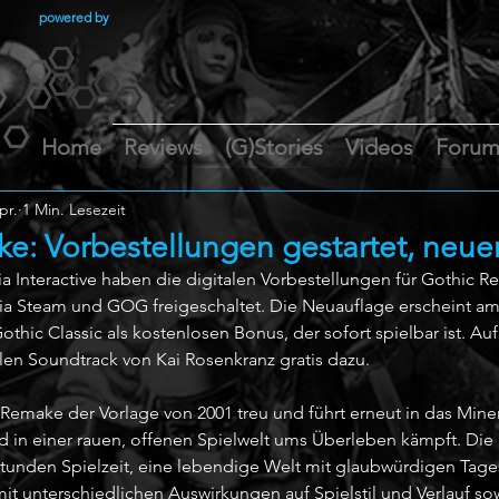
powered by
Home
Reviews
(G)Stories
Videos
Foru
pr.
1 Min. Lesezeit
: Vorbestellungen gestartet, neuer 
 Interactive haben die digitalen Vorbestellungen für Gothic R
ia Steam und GOG freigeschaltet. Die Neuauflage erscheint am 
thic Classic als kostenlosen Bonus, der sofort spielbar ist. Au
llen Soundtrack von Kai Rosenkranz gratis dazu.
c Remake der Vorlage von 2001 treu und führt erneut in das Mine
 in einer rauen, offenen Spielwelt ums Überleben kämpft. Die
 Stunden Spielzeit, eine lebendige Welt mit glaubwürdigen Tage
it unterschiedlichen Auswirkungen auf Spielstil und Verlauf sow