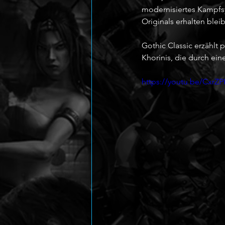
modernisiertes Kampfsy
Originals erhalten bleib
Gothic Classic erzählt
Khorinis, die durch ein
https://youtu.be/CxrZ