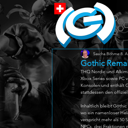
Sascha Böhme
8. A
Gothic Remake
THQ Nordic und Alkimia
Xbox Series sowie PC v
Konsolen und enthält Go
stattdessen den offizie
Inhaltlich bleibt Gothi
wo ein namenloser Held
verspricht mehr als 50
NPCs, drei Fraktionen m