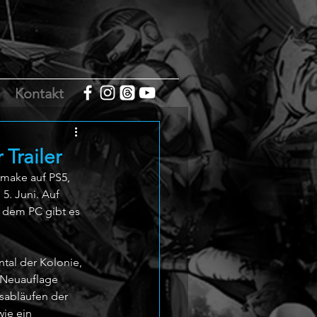
m
Kontakt
Trailer
emake auf PS5, 
5. Juni. Auf 
f dem PC gibt es 
ntal der Kolonie, 
 Neuauflage 
sabläufen der 
ie ein 