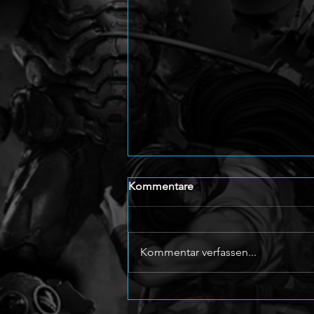
Kommentare
Kommentar verfassen...
Warrior Cats: Clans of the
Forest erscheint im Herbst