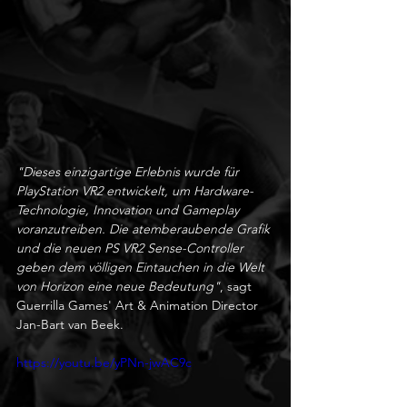
"Dieses einzigartige Erlebnis wurde für 
PlayStation VR2 entwickelt, um Hardware-
Technologie, Innovation und Gameplay 
voranzutreiben. Die atemberaubende Grafik 
und die neuen PS VR2 Sense-Controller 
geben dem völligen Eintauchen in die Welt 
von Horizon eine neue Bedeutung"
, sagt 
Guerrilla Games' Art & Animation Director 
Jan-Bart van Beek.
https://youtu.be/yPNn-jwAC9c