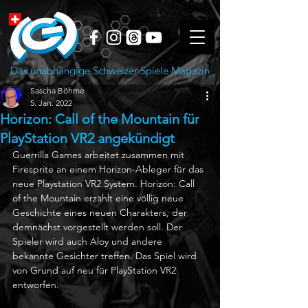
Das unabhängige Schweizer Spiele Magazin
Sascha Böhme
5. Jan. 2022
Horizon: Call of the Mountain für
PlayStation VR2 angekündigt
Guerrilla Games arbeitet zusammen mit 
Firesprite an einem Horizon-Ableger für das 
neue Playstation VR2 System. Horizon: Call 
of the Mountain erzählt eine völlig neue 
Geschichte eines neuen Charakters, der 
demnächst vorgestellt werden soll. Der 
Spieler wird auch Aloy und andere 
bekannte Gesichter treffen. Das Spiel wird 
von Grund auf neu für PlayStation VR2 
entworfen.