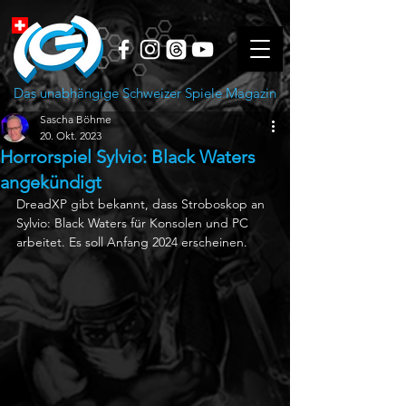
Das unabhängige Schweizer Spiele Magazin
Sascha Böhme
20. Okt. 2023
Horrorspiel Sylvio: Black Waters
angekündigt
DreadXP gibt bekannt, dass Stroboskop an 
Sylvio: Black Waters für Konsolen und PC 
arbeitet. Es soll Anfang 2024 erscheinen.