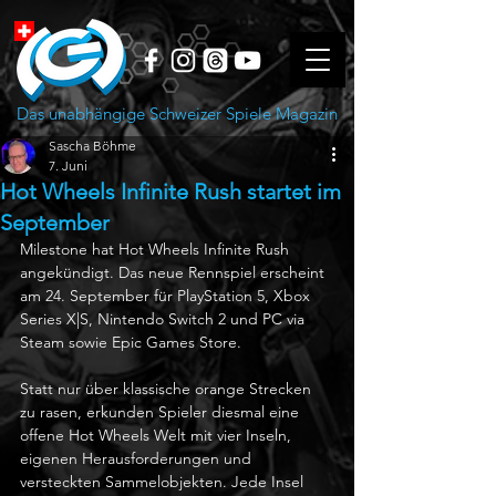
Das unabhängige Schweizer Spiele Magazin
Sascha Böhme
7. Juni
Hot Wheels Infinite Rush startet im
September
Milestone hat Hot Wheels Infinite Rush 
angekündigt. Das neue Rennspiel erscheint 
am 24. September für PlayStation 5, Xbox 
Series X|S, Nintendo Switch 2 und PC via 
Steam sowie Epic Games Store.
Statt nur über klassische orange Strecken 
zu rasen, erkunden Spieler diesmal eine 
offene Hot Wheels Welt mit vier Inseln, 
eigenen Herausforderungen und 
versteckten Sammelobjekten. Jede Insel 