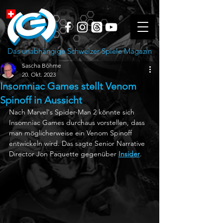
Das unabhängige Schweizer Spiele Magazin
Sascha Böhme
20. Okt. 2023
Insomniac Games stellt Venom
Spinoff in Aussicht
Nach Marvel's Spider-Man 2 könnte sich 
Insomniac Games durchaus vorstellen, dass 
man möglicherweise ein Venom Spinoff 
entwickeln wird. Das sagte Senior Narrative 
Director Jon Paquette gegenüber 
Insider
.