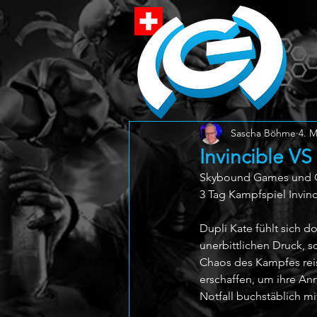
Sascha Böhme
4. M
Invincible V
Skybound Games und Qua
3 Tag Kampfspiel Invin
Dupli Kate fühlt sich d
unerbittlichen Druck, 
Chaos des Kampfes reis
erschaffen, um ihre An
Notfall buchstäblich mi