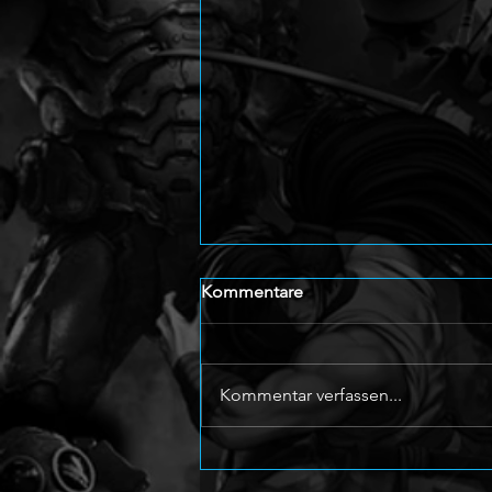
Kommentare
Kommentar verfassen...
Invincible VS: Powerplex ist
dabei