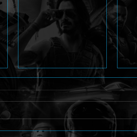
Invincible VS mit Anissa und
Dadd
Lucan
Omni