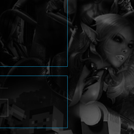
y is home! Invincible VS
-Man Trailer