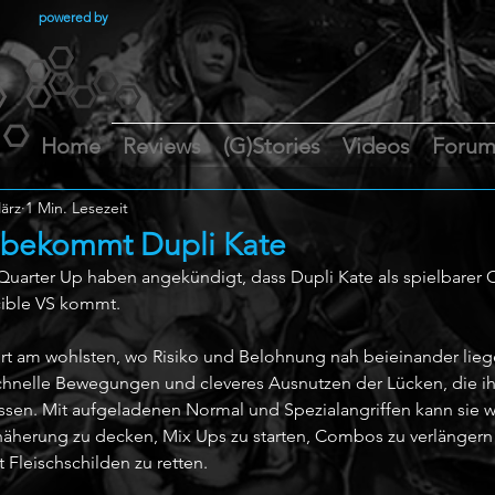
powered by
Home
Reviews
(G)Stories
Videos
Foru
ärz
1 Min. Lesezeit
S bekommt Dupli Kate
rter Up haben angekündigt, dass Dupli Kate als spielbarer Ch
cible VS kommt.
ort am wohlsten, wo Risiko und Belohnung nah beieinander liegen
schnelle Bewegungen und cleveres Ausnutzen der Lücken, die ih
sen. Mit aufgeladenen Normal und Spezialangriffen kann sie w
näherung zu decken, Mix Ups zu starten, Combos zu verlängern 
t Fleischschilden zu retten.