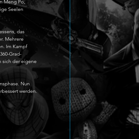
on Meng Po, 
ige Seelen 
essens, das 
er. Mehrere 
en. Im Kampf 
 360-Grad-
 sich der eigene 
ionsphase. Nun 
erbessert werden.