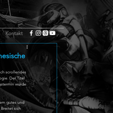
m
Kontakt
nesische
ich scrollendes 
ie. Der Titel 
ngstermin wurde 
 dem gutes und 
Breitet sich 