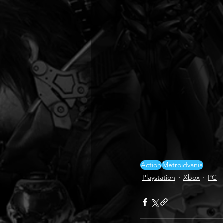
Action
Metroidvania
Playstation
Xbox
PC