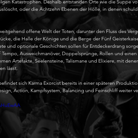
olgen Katastrophen. Deshalb entstanden Orte wie die Suppe v
slöscht, oder die Achtzehn Ebenen der Hölle, in denen schuld
weitgehend offene Welt der Toten, darunter den Fluss des Verg
rücke, die Halle der Könige und die Berge der Fünf Geisterkais
te und optionale Geschichten sollen für Entdeckerdrang sorg
auf Tempo, Ausweichmanöver, Doppelsprünge, Rollen und einen
en Artefakte, Seelensteine, Talismane und Elixiere, mit denen
en lässt.
befindet sich Karma Exorcist bereits in einer späteren Produkt
esign, Action, Kampfsystem, Balancing und Feinschliff weiter v
MAHuEwAA