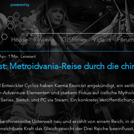
powered by
Home
Reviews
(G)Stories
Videos
Foru
Apr.
1 Min. Lesezeit
t: Metroidvania-Reise durch die chi
d Entwickler Cyclos haben Karma Exorcist angekündigt, ein seitl
n-Adventure-Elementen und starkem Fokus auf östliche Mytholog
 Series, Switch und PC via Steam. Ein konkreter Veröffentlichu
 die chinesische Unterwelt neu und erzählt von einem Reich, in
sichtbare Kraft das Gleichgewicht der Drei Reiche beeinflusst. 