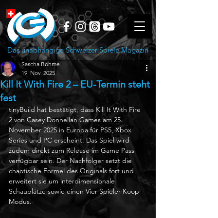
Das unabhängige Schweizer Spiele Magazin
Sascha Böhme
19. Nov. 2025
Kill It With Fire 2 – EU-Termin steht
fest
tinyBuild hat bestätigt, dass Kill It With Fire 
2 von Casey Donnellan Games am 25. 
November 2025 in Europa für PS5, Xbox 
Series und PC erscheint. Das Spiel wird 
zudem direkt zum Release im Game Pass 
verfügbar sein. Der Nachfolger setzt die 
chaotische Formel des Originals fort und 
erweitert sie um interdimensionale 
Schauplätze sowie einen Vier-Spieler-Koop-
Modus. 