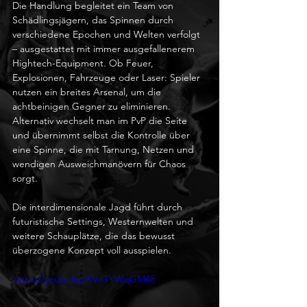
Die Handlung begleitet ein Team von 
Schädlingsjägern, das Spinnen durch 
verschiedene Epochen und Welten verfolgt 
– ausgestattet mit immer ausgefallenerem 
Hightech-Equipment. Ob Feuer, 
Explosionen, Fahrzeuge oder Laser: Spieler 
nutzen ein breites Arsenal, um die 
achtbeinigen Gegner zu eliminieren. 
Alternativ wechselt man im PvP die Seite 
und übernimmt selbst die Kontrolle über 
eine Spinne, die mit Tarnung, Netzen und 
wendigen Ausweichmanövern für Chaos 
sorgt.
Die interdimensionale Jagd führt durch 
futuristische Settings, Westernwelten und 
weitere Schauplätze, die das bewusst 
überzogene Konzept voll ausspielen.
https://youtu.be/KVnTYWqGM4E