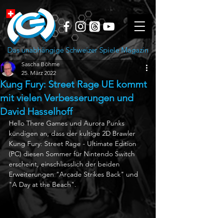
Das unabhängige Schweizer Spiele Magazin
Sascha Böhme
25. März 2022
Kung Fury: Street Rage UE kommt
mit vielen Verbesserungen und
David Hasselhoff
Hello There Games und Aurora Punks 
kündigen an, dass der kultige 2D Brawler 
Kung Fury: Street Rage - Ultimate Edition 
(PC) diesen Sommer für Nintendo Switch 
erscheint, einschliesslich der beiden 
Erweiterungen "Arcade Strikes Back" und 
"A Day at the Beach".