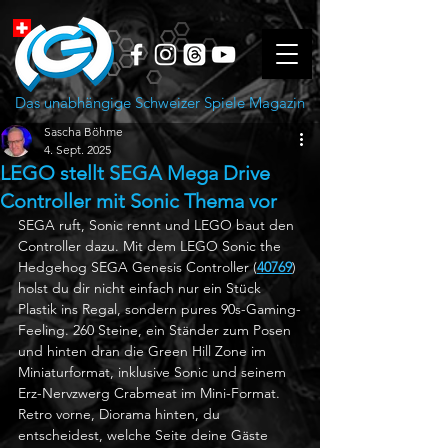
Das unabhängige Schweizer Spiele Magazin
Sascha Böhme
4. Sept. 2025
LEGO stellt SEGA Mega Drive
Controller mit Sonic Thema vor
SEGA ruft, Sonic rennt und LEGO baut den 
Controller dazu. Mit dem LEGO Sonic the 
Hedgehog SEGA Genesis Controller (
40769
) 
holst du dir nicht einfach nur ein Stück 
Plastik ins Regal, sondern pures 90s-Gaming-
Feeling. 260 Steine, ein Ständer zum Posen 
und hinten dran die Green Hill Zone im 
Miniaturformat, inklusive Sonic und seinem 
Erz-Nervzwerg Crabmeat im Mini-Format. 
Retro vorne, Diorama hinten, du 
entscheidest, welche Seite deine Gäste 