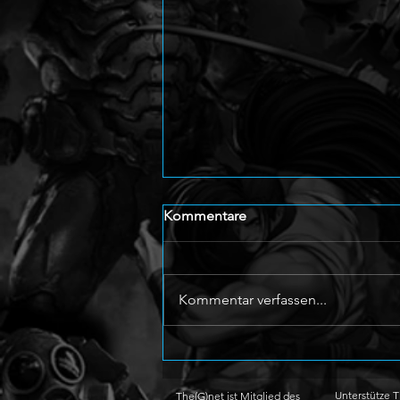
Kommentare
Kommentar verfassen...
Angelic: Dark Symphony mit
düsterem Teaser angekündigt
Unterstütze 
The(G)net ist Mitglied des