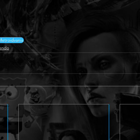
Metroidvania
endo