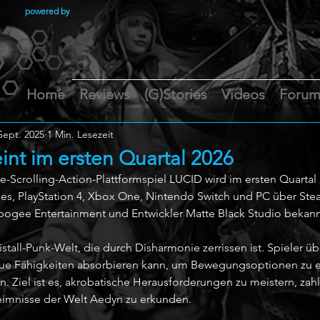
powered by
Home
Reviews
(G)Stories
Videos
Foru
Sept. 2025
1 Min. Lesezeit
int im ersten Quartal 2026
e-Scrolling-Action-Plattformspiel LUCID wird im ersten Quartal 
ies, PlayStation 4, Xbox One, Nintendo Switch und PC über Stea
ogee Entertainment und Entwickler Matte Black Studio bekann
ristall-Punk-Welt, die durch Disharmonie zerrissen ist. Spieler 
eue Fähigkeiten absorbieren kann, um Bewegungsoptionen zu e
. Ziel ist es, akrobatische Herausforderungen zu meistern, zah
imnisse der Welt Aedyn zu erkunden.