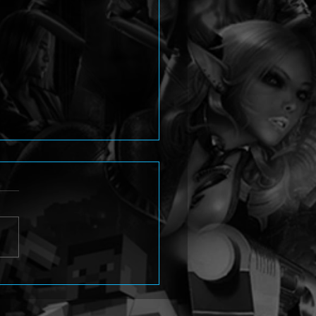
tom Blade Zero:
estellungen starten am
August