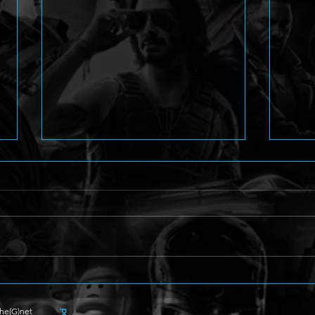
Beaten Path erscheint 2027
Phan
für Konsolen und PC
Vorb
12. 
The(G)net