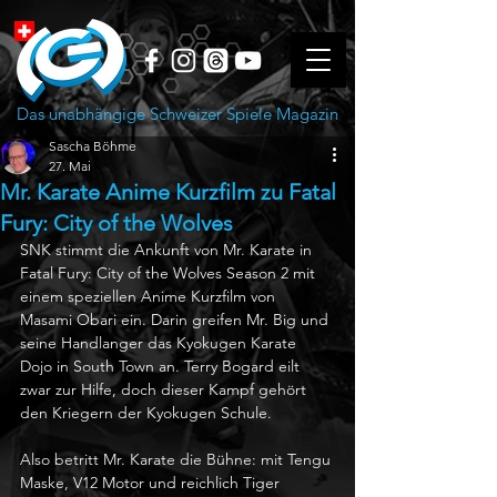
Das unabhängige Schweizer Spiele Magazin
Sascha Böhme
27. Mai
Mr. Karate Anime Kurzfilm zu Fatal
Fury: City of the Wolves
SNK stimmt die Ankunft von Mr. Karate in 
Fatal Fury: City of the Wolves Season 2 mit 
einem speziellen Anime Kurzfilm von 
Masami Obari ein. Darin greifen Mr. Big und 
seine Handlanger das Kyokugen Karate 
Dojo in South Town an. Terry Bogard eilt 
zwar zur Hilfe, doch dieser Kampf gehört 
den Kriegern der Kyokugen Schule.
Also betritt Mr. Karate die Bühne: mit Tengu 
Maske, V12 Motor und reichlich Tiger 