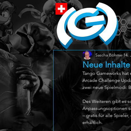
Sascha Böhme
14. 
Neue Inhalte
Tango Gameworks hat en
Arcade Challenge Updat
zwei neue Spielmodi: 
Des Weiteren gibt es 
Anpassungsoptionen sow
– gratis für alle Spiele
erhältlich. 