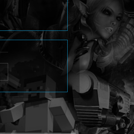
na 4 Revival stellt Yukiko
i im neuen Trailer vor