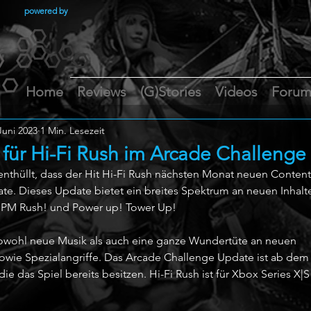
powered by
Home
Reviews
(G)Stories
Videos
Foru
Juni 2023
1 Min. Lesezeit
 für Hi-Fi Rush im Arcade Challeng
thüllt, dass der Hit Hi-Fi Rush nächsten Monat neuen Content 
e. Dieses Update bietet ein breites Spektrum an neuen Inhalte
BPM Rush! und Power up! Tower Up! 
sowohl neue Musik als auch eine ganze Wundertüte an neuen 
ie Spezialangriffe. Das Arcade Challenge Update ist ab dem 5. 
r, die das Spiel bereits besitzen. Hi-Fi Rush ist für Xbox Series X|