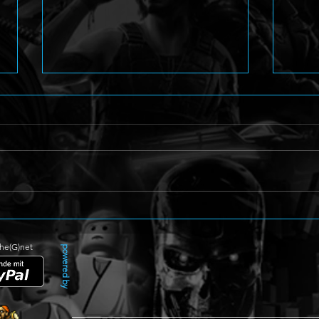
Arcade Shoot'em Up
Perso
Caladrius 2/Dark Element
Amag
enthüllt
The(G)net
powered by