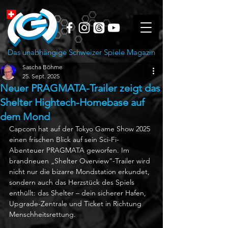
Das unabhängige Schweizer Spiele Magazin
Sascha Böhme
25. Sept. 2025
Neuer PRAGMATA-Trailer zeigt das
Shelter Hightech-Homebase auf
dem Mond
Capcom hat auf der Tokyo Game Show 2025 
einen frischen Blick auf sein Sci-Fi-
Abenteuer PRAGMATA geworfen. Im 
brandneuen „Shelter Overview“-Trailer wird 
nicht nur die bizarre Mondstation erkundet, 
sondern auch das Herzstück des Spiels 
enthüllt: das Shelter – dein sicherer Hafen, 
Upgrade-Zentrale und Ticket in Richtung 
Menschheitsrettung.