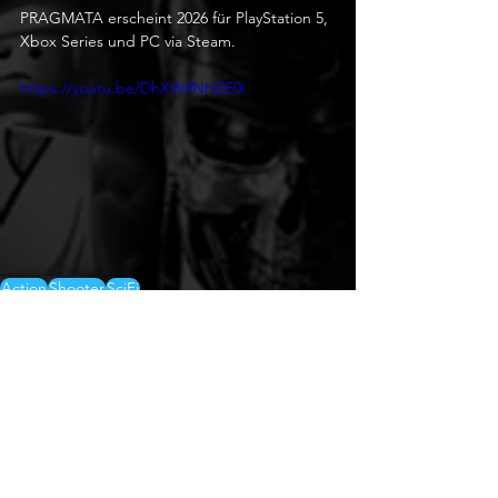
PRAGMATA erscheint 2026 für PlayStation 5, 
Xbox Series und PC via Steam.
https://youtu.be/DhXW4NHZE0I
Action
Shooter
SciFi
Playstation
Xbox
PC