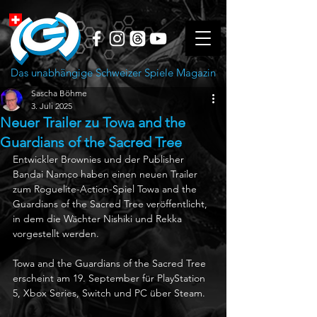
Das unabhängige Schweizer Spiele Magazin
Sascha Böhme
3. Juli 2025
Neuer Trailer zu Towa and the
Guardians of the Sacred Tree
Entwickler Brownies und der Publisher 
Bandai Namco haben einen neuen Trailer 
zum Roguelite-Action-Spiel Towa and the 
Guardians of the Sacred Tree veröffentlicht, 
in dem die Wächter Nishiki und Rekka 
vorgestellt werden.
Towa and the Guardians of the Sacred Tree 
erscheint am 19. September für PlayStation 
5, Xbox Series, Switch und PC über Steam.