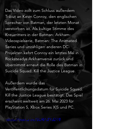
Das Video zollt zum Schluss außerdem 
Tribut an Kevin Conroy, den englischen 
Sprecher von Batman, der letzten Monat 
verstorben ist. Als kultige Stimme des 
Kreuzritters in der Batman: Arkham-
Videospielserie, Batman: The Animated 
Series und unzähligen anderen DC-
Projekten kehrt Conroy ein letztes Mal in 
Rocksteadys Arkhamverse zurück und 
übernimmt erneut die Rolle des Batman in 
Suicide Squad: Kill the Justice League.
Außerdem wurde das 
Veröffentlichungsdatum für Suicide Squad: 
Kill the Justice League bestätigt. Das Spiel 
erscheint weltweit am 26. Mai 2023 für 
PlayStation 5, Xbox Series X|S und PC.
https://youtu.be/SE9iABYzDT8