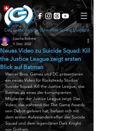
Das unabhängige Schweizer Spiele Magazin
Sascha Böhme
9. Dez. 2022
Neues Video zu Suicide Squad: Kill
the Justice League zeigt ersten
Blick auf Batman
Warner Bros. Games und DC präsentieren 
ein neues Video für Rocksteady Studios' 
Suicide Squad: Kill the Justice League, das 
Batman als eines der korrumpierten 
Mitglieder der Justice League zeigt. Das 
Video, das während der The Game Awards 
sein Debüt gefeiert hat, befasst sich mit 
dem ersten Aufeinandertreffen der Suicide 
Squad und dem legendären Dark Knight 
von Gotham. 