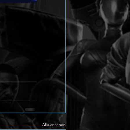
Alle ansehen