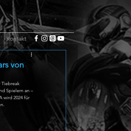
m
Kontakt
ars von
 Tiebreak 
nd Spielern an – 
 wird 2024 für 
n. 