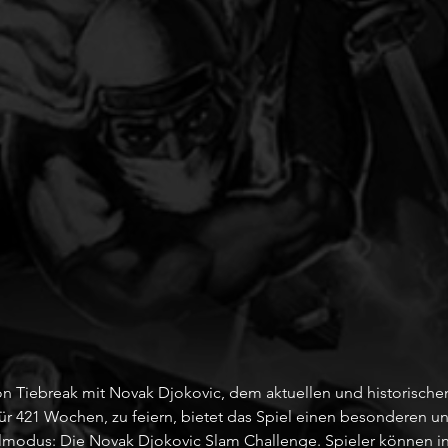
on Tiebreak mit Novak Djokovic, dem aktuellen und historische
für 421 Wochen, zu feiern, bietet das Spiel einen besonderen u
lmodus: Die Novak Djokovic Slam Challenge. Spieler können 