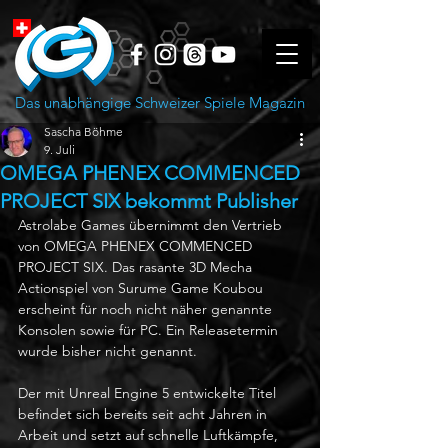
Das unabhängige Schweizer Spiele Magazin
Sascha Böhme
9. Juli
OMEGA PHENEX COMMENCED
PROJECT SIX bekommt Publisher
Astrolabe Games übernimmt den Vertrieb 
von OMEGA PHENEX COMMENCED 
PROJECT SIX. Das rasante 3D Mecha 
Actionspiel von Surume Game Koubou 
erscheint für noch nicht näher genannte 
Konsolen sowie für PC. Ein Releasetermin 
wurde bisher nicht genannt.
Der mit Unreal Engine 5 entwickelte Titel 
befindet sich bereits seit acht Jahren in 
Arbeit und setzt auf schnelle Luftkämpfe, 