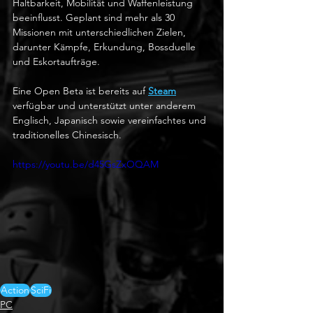
Haltbarkeit, Mobilität und Waffenleistung 
beeinflusst. Geplant sind mehr als 30 
Missionen mit unterschiedlichen Zielen, 
darunter Kämpfe, Erkundung, Bossduelle 
und Eskortaufträge.
Eine Open Beta ist bereits auf 
Steam
verfügbar und unterstützt unter anderem 
Englisch, Japanisch sowie vereinfachtes und 
traditionelles Chinesisch.
https://youtu.be/d45GsZxOQAM
Action
SciFi
PC