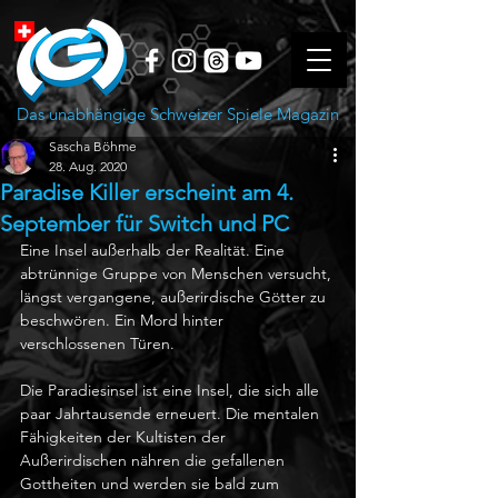
Das unabhängige Schweizer Spiele Magazin
Sascha Böhme
28. Aug. 2020
Paradise Killer erscheint am 4.
September für Switch und PC
Eine Insel außerhalb der Realität. Eine 
abtrünnige Gruppe von Menschen versucht, 
längst vergangene, außerirdische Götter zu 
beschwören. Ein Mord hinter 
verschlossenen Türen.
Die Paradiesinsel ist eine Insel, die sich alle 
paar Jahrtausende erneuert. Die mentalen 
Fähigkeiten der Kultisten der 
Außerirdischen nähren die gefallenen 
Gottheiten und werden sie bald zum 