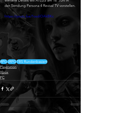
Weitere Details will ATLUS am 18. Juni in 
der Sendung Persona 4 Revival TV vorstellen.
https://youtu.be/1osdiOAkBKc
RPG
JRPG
TBS Rundenbasiert
Playstation
Xbox
PC