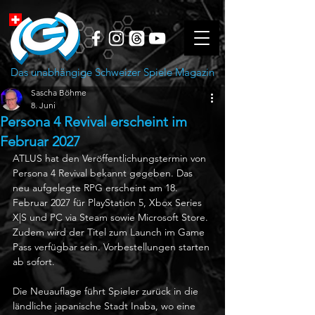
Das unabhängige Schweizer Spiele Magazin
Sascha Böhme
8. Juni
Persona 4 Revival erscheint im
Februar 2027
ATLUS hat den Veröffentlichungstermin von 
Persona 4 Revival bekannt gegeben. Das 
neu aufgelegte RPG erscheint am 18. 
Februar 2027 für PlayStation 5, Xbox Series 
X|S und PC via Steam sowie Microsoft Store. 
Zudem wird der Titel zum Launch im Game 
Pass verfügbar sein. Vorbestellungen starten 
ab sofort.
Die Neuauflage führt Spieler zurück in die 
ländliche japanische Stadt Inaba, wo eine 