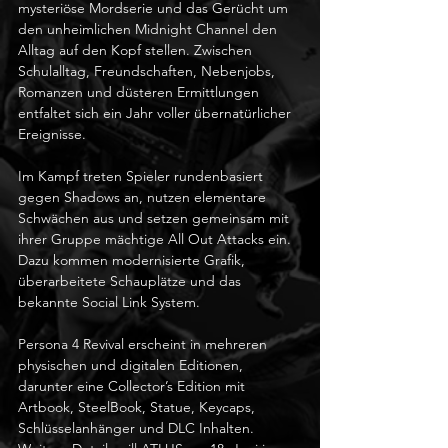
mysteriöse Mordserie und das Gerücht um 
den unheimlichen Midnight Channel den 
Alltag auf den Kopf stellen. Zwischen 
Schulalltag, Freundschaften, Nebenjobs, 
Romanzen und düsteren Ermittlungen 
entfaltet sich ein Jahr voller übernatürlicher 
Ereignisse.
Im Kampf treten Spieler rundenbasiert 
gegen Shadows an, nutzen elementare 
Schwächen aus und setzen gemeinsam mit 
ihrer Gruppe mächtige All Out Attacks ein. 
Dazu kommen modernisierte Grafik, 
überarbeitete Schauplätze und das 
bekannte Social Link System.
Persona 4 Revival erscheint in mehreren 
physischen und digitalen Editionen, 
darunter eine Collector’s Edition mit 
Artbook, SteelBook, Statue, Keycaps, 
Schlüsselanhänger und DLC Inhalten. 