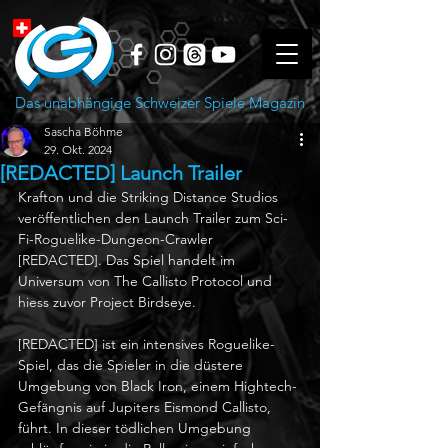
Das unabhängige Schweizer Spiele Magazin
Sascha Böhme
29. Okt. 2024
[REDACTED] Launch Trailer
Krafton und die Striking Distance Studios 
veröffentlichen den Launch Trailer zum Sci-
Fi-Roguelike-Dungeon-Crawler 
[REDACTED]. Das Spiel handelt im 
Universum von The Callisto Protocol und 
hiess zuvor Project Birdseye.
[REDACTED] ist ein intensives Roguelike-
Spiel, das die Spieler in die düstere 
Umgebung von Black Iron, einem Hightech-
Gefängnis auf Jupiters Eismond Callisto, 
führt. In dieser tödlichen Umgebung 