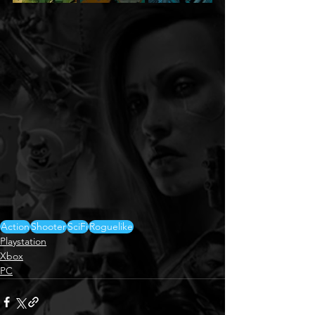
Action
Shooter
SciFi
Roguelike
Playstation
Xbox
PC