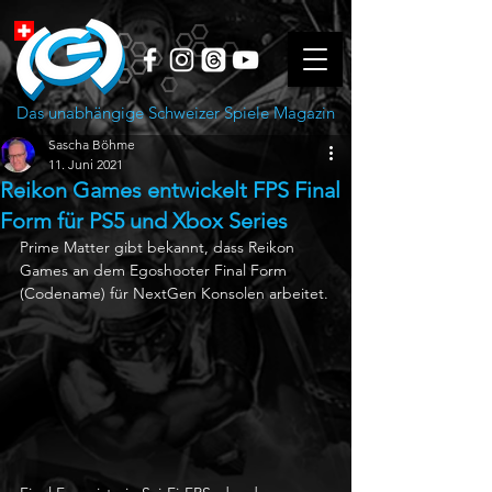
Das unabhängige Schweizer Spiele Magazin
Sascha Böhme
11. Juni 2021
Reikon Games entwickelt FPS Final
Form für PS5 und Xbox Series
Prime Matter gibt bekannt, dass Reikon 
Games an dem Egoshooter Final Form 
(Codename) für NextGen Konsolen arbeitet.