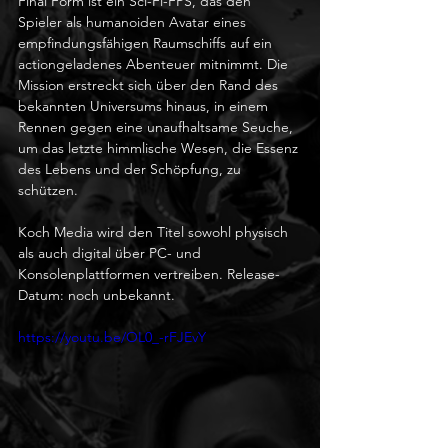
Final Form ist ein Sci-Fi-FPS, das den 
Spieler als humanoiden Avatar eines 
empfindungsfähigen Raumschiffs auf ein 
actiongeladenes Abenteuer mitnimmt. Die 
Mission erstreckt sich über den Rand des 
bekannten Universums hinaus, in einem 
Rennen gegen eine unaufhaltsame Seuche, 
um das letzte himmlische Wesen, die Essenz 
des Lebens und der Schöpfung, zu 
schützen.
Koch Media wird den Titel sowohl physisch 
als auch digital über PC- und 
Konsolenplattformen vertreiben. Release-
Datum: noch unbekannt.
https://youtu.be/OL0_-rFJEvY