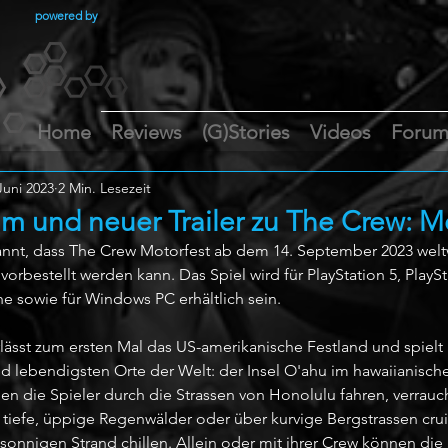
powered by
Home
Reviews
(G)Stories
Videos
Foru
Juni 2023
2 Min. Lesezeit
m und neuer Trailer zu The Crew: M
nnt, dass The Crew Motorfest ab dem 14. September 2023 weltwe
vorbestellt werden kann. Das Spiel wird für PlayStation 5, PlayS
e sowie für Windows PC erhältlich sein.
lässt zum ersten Mal das US-amerikanische Festland und spielt
lebendigsten Orte der Welt: der Insel O'ahu im hawaiianische
en die Spieler durch die Strassen von Honolulu fahren, verrau
h tiefe, üppige Regenwälder oder über kurvige Bergstrassen cru
onnigen Strand chillen. Allein oder mit ihrer Crew können die 