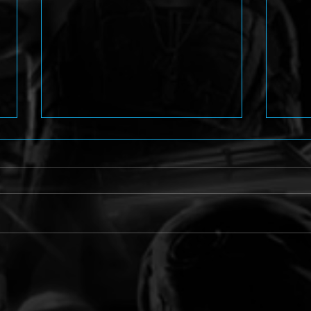
Arcade Shoot'em Up
Perso
Caladrius 2/Dark Element
Amag
enthüllt