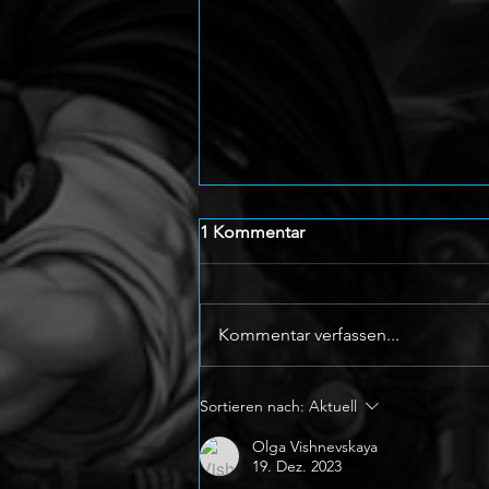
1 Kommentar
Kommentar verfassen...
Ghost Recon Wildlands erhält
Sortieren nach:
Aktuell
Last Rites, 4K/60fps Update
und Predator Rückkehr
Olga Vishnevskaya
19. Dez. 2023