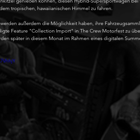
kitzel genießen können, diesen Hybrid-Supersportwagen bei v
dem tropischen, hawaiianischen Himmel zu fahren.
2 werden außerdem die Möglichkeit haben, ihre Fahrzeugsamml
gte Feature "Collection Import" in The Crew Motorfest zu übe
rden später in diesem Monat im Rahmen eines digitalen Summ
E7VhhjY