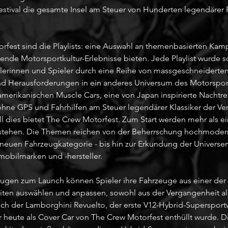
estival die gesamte Insel am Steuer von Hunderten legendärer
rfest sind die Playlists: eine Auswahl an themenbasierten Kam
ende Motorsportkultur-Erlebnisse bieten. Jede Playlist wurde so
lerinnen und Spieler durch eine Reihe von massgeschneiderte
d Herausforderungen in ein anderes Universum des Motorsports
amerikanischen Muscle Cars, eine von Japan inspirierte Nachtr
ne GPS und Fahrhilfen am Steuer legendärer Klassiker der Ve
l dies bietet The Crew Motorfest. Zum Start werden mehr als e
g stehen. Die Themen reichen von der Beherrschung hochmodern
dneuen Fahrzeugkategorie - bis hin zur Erkundung der Universen
obilmarken und -hersteller.
eugen zum Launch können Spieler ihre Fahrzeuge aus einer der v
eiten auswählen und anpassen, sowohl aus der Vergangenheit al
auch der Lamborghini Revuelto, der erste V12-Hybrid-Superspor
r heute als Cover Car von The Crew Motorfest enthüllt wurde. Di