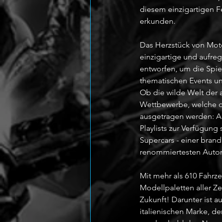
diesem einzigartigen F
erkunden.
Das Herzstück von Moto
einzigartige und aufreg
entworfen, um die Spie
thematischen Events un
Ob die wilde Welt der 
Wettbewerbe, welche oh
ausgetragen werden: Al
Playlists zur Verfügun
Supercars - einer bran
renommiertesten Autom
Mit mehr als 610 Fahrz
Modellpaletten aller Z
Zukunft! Darunter ist 
italienischen Marke, de