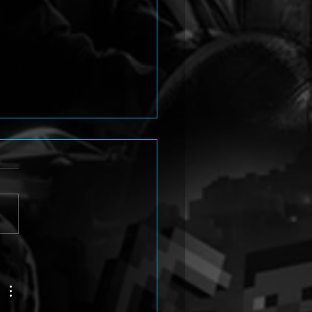
na 4 Revival stellt Yukiko
i im neuen Trailer vor