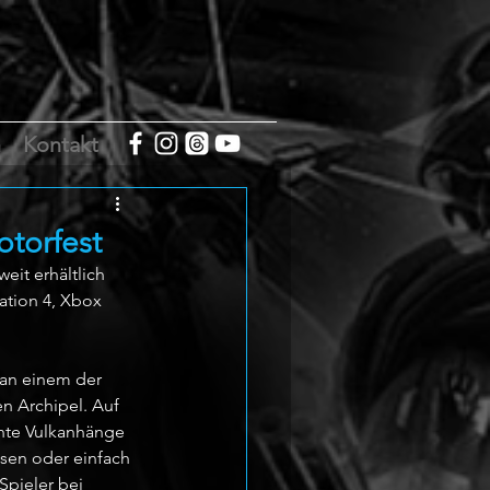
m
Kontakt
otorfest
it erhältlich 
tation 4, Xbox 
 an einem der 
n Archipel. Auf 
chte Vulkanhänge 
isen oder einfach 
Spieler bei 