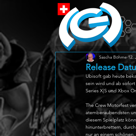
Sascha Böhme
12. 
Release Datu
Ubisoft gab heute beka
sein wird und ab sofort 
Series X|S und Xbox On
The Crew Motorfest ver
atemberaubendsten und 
diesem Spielplatz könn
hinunterbrettern, durc
nur an einem schönen, s