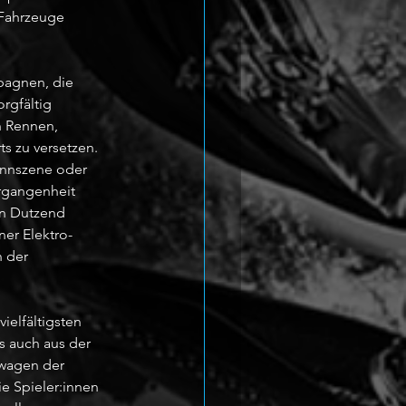
 Fahrzeuge 
pagnen, die 
rgfältig 
n Rennen, 
 zu versetzen. 
ennszene oder 
rgangenheit 
in Dutzend 
er Elektro-
 der 
ielfältigsten 
s auch aus der 
twagen der 
e Spieler:innen 