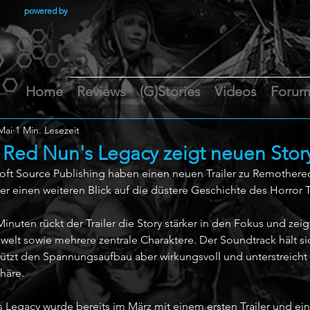
powered by
Home
Reviews
(G)Stories
Videos
Foru
Mai
1 Min. Lesezeit
Red Nun's Legacy zeigt neuen Story 
ft Source Publishing haben einen neuen Trailer zu Remothere
der einen weiteren Blick auf die düstere Geschichte des Horror T
Minuten rückt der Trailer die Story stärker in den Fokus und zei
welt sowie mehrere zentrale Charaktere. Der Soundtrack hält si
tützt den Spannungsaufbau aber wirkungsvoll und unterstreicht 
häre.
Legacy wurde bereits im März mit einem ersten Trailer und ei