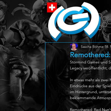
Sascha Böhme
18. 
Remothered: 
Stormind Games und So
Legacy veröffentlicht, 
In etwas mehr als zwei 
Eindrücke aus der Spiel
im Hintergrund, unters
beklemmende Atmosp
Remothered: Red Nun's 