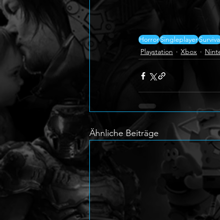
Horror
Singleplayer
Surviva
Playstation
Xbox
Nint
Ähnliche Beiträge