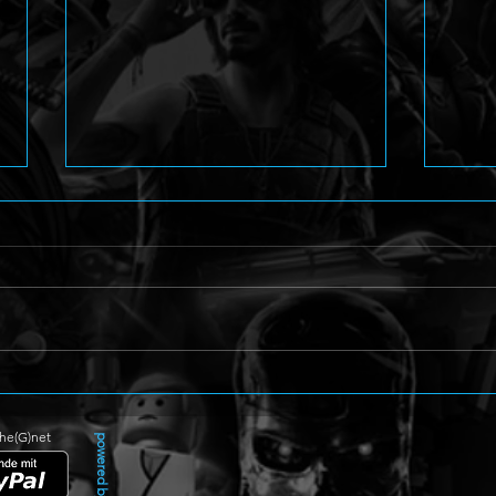
Angelic: Dark Symphony mit
Beat
düsterem Teaser angekündigt
für 
The(G)net
powered by