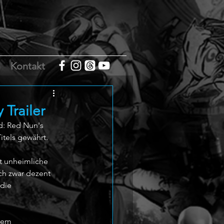
m
Kontakt
Trailer
d: Red Nun's 
itels gewährt.
gt unheimliche 
ch zwar dezent 
die 
nem 