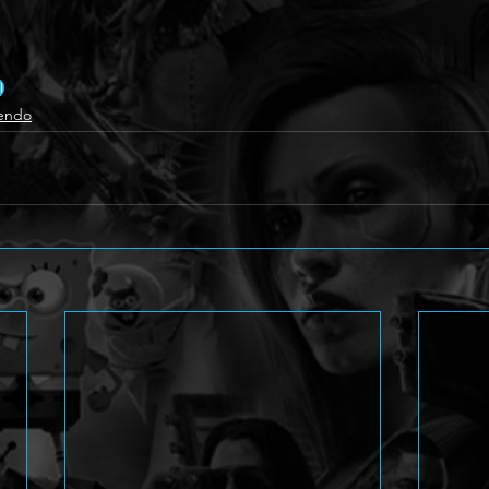
l
endo