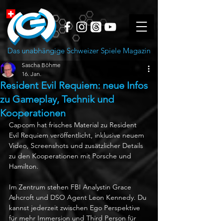
Das unabhängige Schweizer Spiele Magazin
Sascha Böhme
16. Jan.
Resident Evil Requiem: neue Infos
zu Gameplay, Technik und
Kooperationen
Capcom hat frisches Material zu Resident 
Evil Requiem veröffentlicht, inklusive neuem 
Video, Screenshots und zusätzlicher Details 
zu den Kooperationen mit Porsche und 
Hamilton.
Im Zentrum stehen FBI Analystin Grace 
Ashcroft und DSO Agent Leon Kennedy. Du 
kannst jederzeit zwischen Ego Perspektive 
für mehr Immersion und Third Person für 