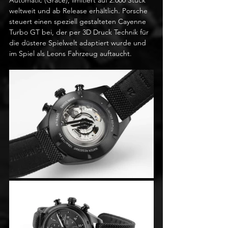
Automatic (Grace), limitiert auf 2.000 Stück 
weltweit und ab Release erhältlich. Porsche 
steuert einen speziell gestalteten Cayenne 
Turbo GT bei, der per 3D Druck Technik für 
die düstere Spielwelt adaptiert wurde und 
im Spiel als Leons Fahrzeug auftaucht.