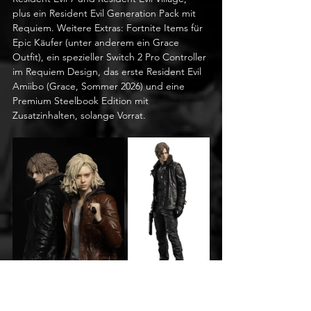
plus ein Resident Evil Generation Pack mit 
Requiem. Weitere Extras: Fortnite Items für 
Epic Käufer (unter anderem ein Grace 
Outfit), ein spezieller Switch 2 Pro Controller 
im Requiem Design, das erste Resident Evil 
Amiibo (Grace, Sommer 2026) und eine 
Premium Steelbook Edition mit 
Zusatzinhalten, solange Vorrat.