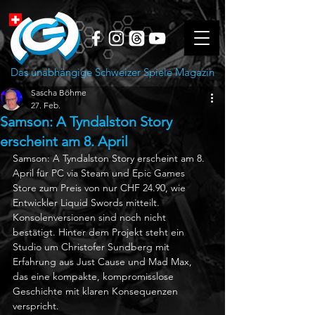
Das unabhängige Schweizer Spiele Magazin
Sascha Böhme
27. Feb.
Samson: A Tyndalston Story
erscheint am 8. April
Samson: A Tyndalston Story erscheint am 8. 
April für PC via Steam und Epic Games 
Store zum Preis von nur CHF 24.90, wie 
Entwickler Liquid Swords mitteilt. 
Konsolenversionen sind noch nicht 
bestätigt. Hinter dem Projekt steht ein 
Studio um Christofer Sundberg mit 
Erfahrung aus Just Cause und Mad Max, 
das eine kompakte, kompromisslose 
Geschichte mit klaren Konsequenzen 
verspricht.