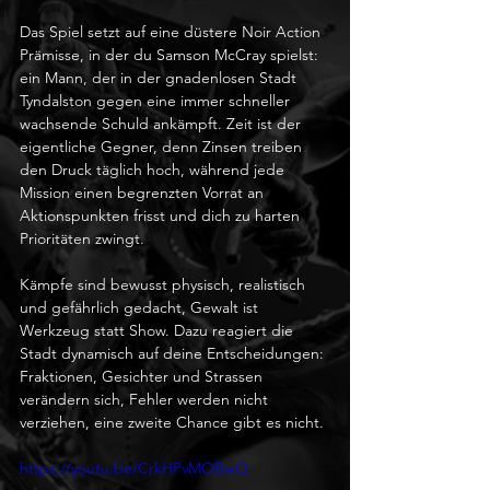
Das Spiel setzt auf eine düstere Noir Action 
Prämisse, in der du Samson McCray spielst: 
ein Mann, der in der gnadenlosen Stadt 
Tyndalston gegen eine immer schneller 
wachsende Schuld ankämpft. Zeit ist der 
eigentliche Gegner, denn Zinsen treiben 
den Druck täglich hoch, während jede 
Mission einen begrenzten Vorrat an 
Aktionspunkten frisst und dich zu harten 
Prioritäten zwingt.
Kämpfe sind bewusst physisch, realistisch 
und gefährlich gedacht, Gewalt ist 
Werkzeug statt Show. Dazu reagiert die 
Stadt dynamisch auf deine Entscheidungen: 
Fraktionen, Gesichter und Strassen 
verändern sich, Fehler werden nicht 
verziehen, eine zweite Chance gibt es nicht.
https://youtu.be/CrkHPvMOBwQ