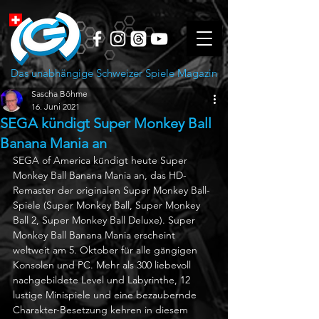
Das unabhängige Schweizer Spiele Magazin
Sascha Böhme
16. Juni 2021
SEGA kündigt Super Monkey Ball
Banana Mania an
SEGA of America kündigt heute Super 
Monkey Ball Banana Mania an, das HD-
Remaster der originalen Super Monkey Ball-
Spiele (Super Monkey Ball, Super Monkey 
Ball 2, Super Monkey Ball Deluxe). Super 
Monkey Ball Banana Mania erscheint 
weltweit am 5. Oktober für alle gängigen 
Konsolen und PC. Mehr als 300 liebevoll 
nachgebildete Level und Labyrinthe, 12 
lustige Minispiele und eine bezaubernde 
Charakter-Besetzung kehren in diesem 