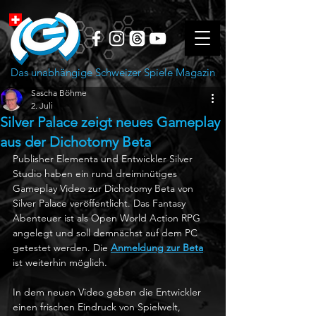
Das unabhängige Schweizer Spiele Magazin
Sascha Böhme
2. Juli
Silver Palace zeigt neues Gameplay
aus der Dichotomy Beta
Publisher Elementa und Entwickler Silver 
Studio haben ein rund dreiminütiges 
Gameplay Video zur Dichotomy Beta von 
Silver Palace veröffentlicht. Das Fantasy 
Abenteuer ist als Open World Action RPG 
angelegt und soll demnächst auf dem PC 
getestet werden. Die 
Anmeldung zur Beta
ist weiterhin möglich. 
In dem neuen Video geben die Entwickler 
einen frischen Eindruck von Spielwelt, 