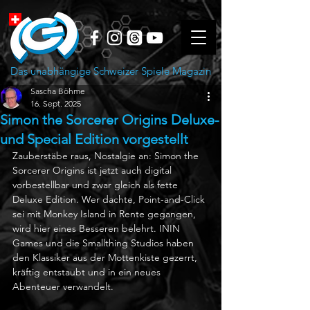
Das unabhängige Schweizer Spiele Magazin
Sascha Böhme
16. Sept. 2025
Simon the Sorcerer Origins Deluxe-
und Special Edition vorgestellt
Zauberstäbe raus, Nostalgie an: Simon the 
Sorcerer Origins ist jetzt auch digital 
vorbestellbar und zwar gleich als fette 
Deluxe Edition. Wer dachte, Point-and-Click 
sei mit Monkey Island in Rente gegangen, 
wird hier eines Besseren belehrt. ININ 
Games und die Smallthing Studios haben 
den Klassiker aus der Mottenkiste gezerrt, 
kräftig entstaubt und in ein neues 
Abenteuer verwandelt.