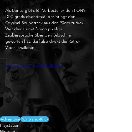
Als Bonus gibt’s für Vorbesteller den PONY-
DLC gratis obendrauf, der bringt den 
Original-Soundtrack aus den 90ern zurück. 
Wer damals mit Simon pixelige 
Zaubersprüche über den Bildschirm 
geworfen hat, darf also direkt die Retro-
Vibes inhalieren.
https://youtu.be/NEt3IplBQeA
Adventure
Point-and-Klick
Playstation
Nintendo