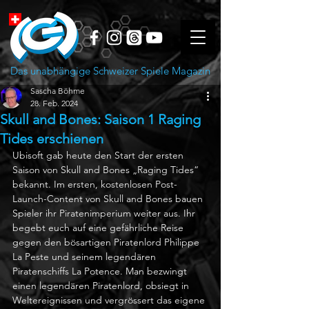
Das unabhängige Schweizer Spiele Magazin
Sascha Böhme
28. Feb. 2024
Skull and Bones: Saison 1 Raging
Tides erschienen
Ubisoft gab heute den Start der ersten 
Saison von Skull and Bones „Raging Tides“ 
bekannt. Im ersten, kostenlosen Post-
Launch-Content von Skull and Bones bauen 
Spieler ihr Piratenimperium weiter aus. Ihr 
begebt euch auf eine gefährliche Reise 
gegen den bösartigen Piratenlord Philippe 
La Peste und seinem legendären 
Piratenschiffs La Potence. Man bezwingt 
einen legendären Piratenlord, obsiegt in 
Weltereignissen und vergrössert das eigene 