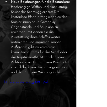
Neue Belohnungen für die Bestenliste:
Hochrangige Waffen und Ausrüstung. 
Saisonaler Schmugglerpass: Drei 
kostenlose Pfade ermöglichen es den 
Spieler:innen neue Gameplay-
Gegenstände und Baupläne zu 
erwerben, mit denen sie die 
Ausstattung ihres Schiffes weiter 
optimieren und anpassen können. 
Außerdem gibt es kostenlose 
kosmetische Items für das Schiff oder 
das Kapitänsoutfit, Materialien sowie 
Achterstücke. Ein Premium-Pass bietet 
zusätzliche kosmetische Gegenstände 
und die Premium-Währung Gold.
https://youtu.be/s_j0vBUqArk