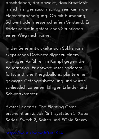
beschrieben, der beweist, dass Kreativität 
manchmal genauso mächtig sein kann wie 
Elementarbändigung. Ob mit Bumerang, 
Schwert oder messerscharfem Verstand: Er 
findet selbst in gefährlichen Situationen 
einen Weg nach vorne.
In der Serie entwickelte sich Sokka vom 
skeptischen Dorfverteidiger zu einem 
wichtigen Anführer im Kampf gegen die 
Feuernation. Er entwarf unter anderem 
fortschrittliche Kriegsballons, plante eine 
gewagte Gefängnisbefreiung und wurde 
schliesslich zu einem fähigen Erfinder und 
Schwertkämpfer.
Avatar Legends: The Fighting Game 
erscheint am 2. Juli für PlayStation 5, Xbox 
Series, Switch 2, Switch und PC via Steam.
https://youtu.be/yqft0wtJKJ4