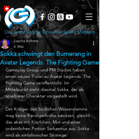
Das unabhängige Schweizer Spiele Magazin
Sascha Böhme
4. Mai
Sokka schwingt den Bumerang in
Avatar Legends: The Fighting Game
Gameplay Group und PM Studios haben 
einen neuen Trailer zu Avatar Legends: The 
Fighting Game veröffentlicht. Im 
Mittelpunkt steht diesmal Sokka, der als 
spielbarer Charakter vorgestellt wird.
Der Krieger des Südlichen Wasserstamms 
mag keine Bändigerkräfte besitzen, gleicht 
das aber mit Köpfchen, Mut und einer 
ordentlichen Portion Sarkasmus aus. Sokka 
wird als einfallsreicher Stratege 