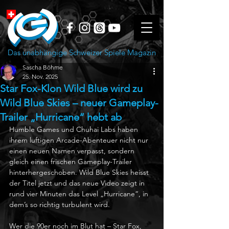
Das unabhängige Schweizer Spiele Magazin
Sascha Böhme
25. Nov. 2025
Star Fox-Klon Wild Blue wird zu
Wild Blue Skies – neuer Gameplay-
Trailer „Hurricane“ hebt ab
Humble Games und Chuhai Labs haben 
ihrem luftigen Arcade-Abenteuer nicht nur 
einen neuen Namen verpasst, sondern 
gleich einen frischen Gameplay-Trailer 
hinterhergeschoben. Wild Blue Skies heisst 
der Titel jetzt und das neue Video zeigt in 
rund vier Minuten das Level „Hurricane“, in 
dem’s so richtig turbulent wird.
Wer die 90er noch im Blut hat – Star Fox, 