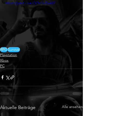
https://youtu.be/OOzLtkSwiK0
RPG
Survival
Playstation
Xbox
PC
Alle ansehen
Aktuelle Beiträge