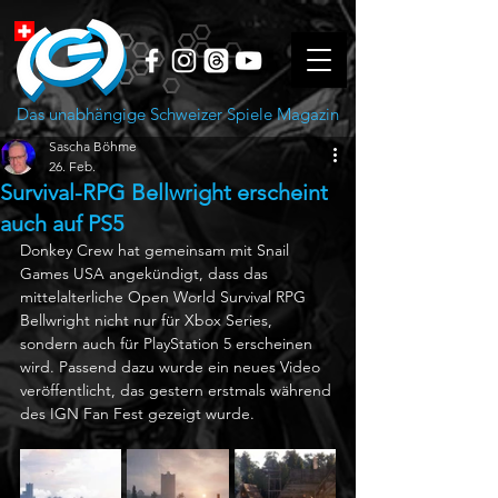
Das unabhängige Schweizer Spiele Magazin
Sascha Böhme
26. Feb.
Survival-RPG Bellwright erscheint
auch auf PS5
Donkey Crew hat gemeinsam mit Snail 
Games USA angekündigt, dass das 
mittelalterliche Open World Survival RPG 
Bellwright nicht nur für Xbox Series, 
sondern auch für PlayStation 5 erscheinen 
wird. Passend dazu wurde ein neues Video 
veröffentlicht, das gestern erstmals während 
des IGN Fan Fest gezeigt wurde.