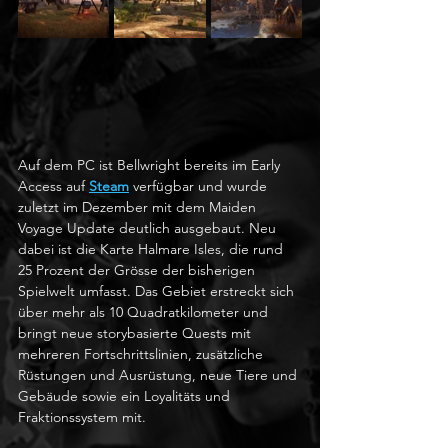
Auf dem PC ist Bellwright bereits im Early 
Access auf 
Steam
 verfügbar und wurde 
zuletzt im Dezember mit dem Maiden 
Voyage Update deutlich ausgebaut. Neu 
dabei ist die Karte Halmare Isles, die rund 
25 Prozent der Grösse der bisherigen 
Spielwelt umfasst. Das Gebiet erstreckt sich 
über mehr als 10 Quadratkilometer und 
bringt neue storybasierte Quests mit 
mehreren Fortschrittslinien, zusätzliche 
Rüstungen und Ausrüstung, neue Tiere und 
Gebäude sowie ein Loyalitäts und 
Fraktionssystem mit.