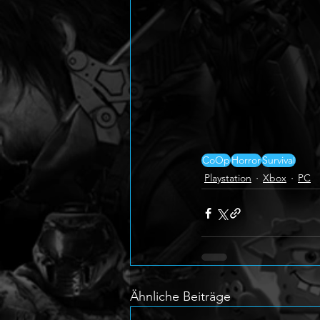
CoOp
Horror
Survival
Playstation
Xbox
PC
Ähnliche Beiträge