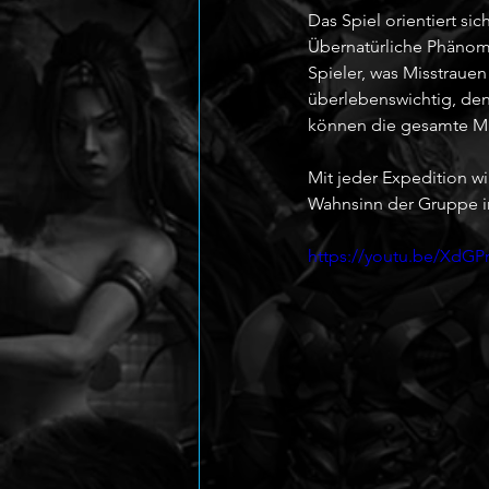
Das Spiel orientiert si
Übernatürliche Phänom
Spieler, was Misstraue
überlebenswichtig, den
können die gesamte Mis
Mit jeder Expedition w
Wahnsinn der Gruppe im
https://youtu.be/XdGPr