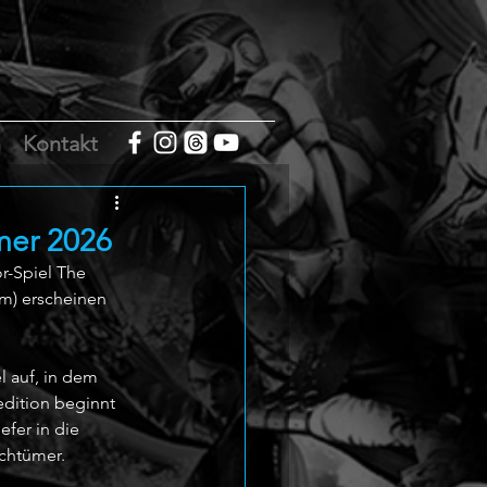
m
Kontakt
mer 2026
-Spiel The 
m) erscheinen 
l auf, in dem 
edition beginnt 
fer in die 
ichtümer.