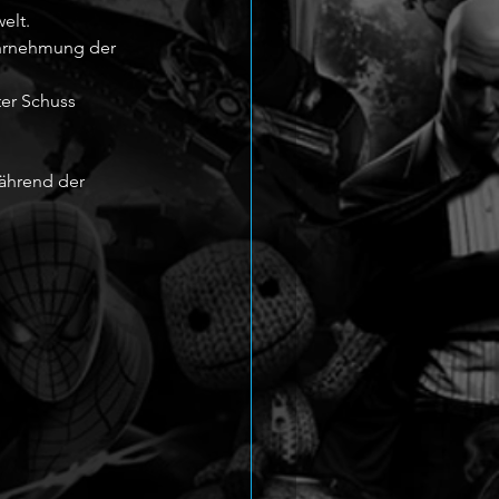
elt. 
hrnehmung der 
 
er Schuss 
ährend der 