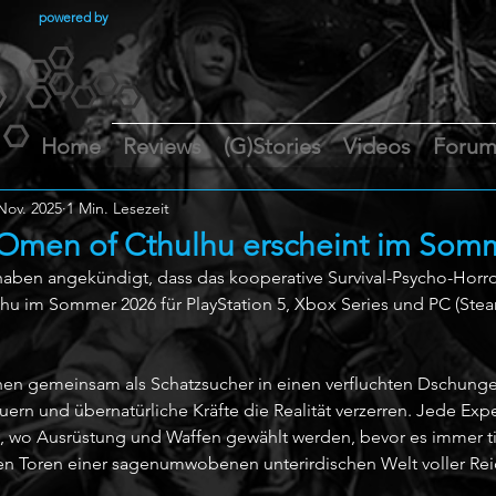
powered by
Home
Reviews
(G)Stories
Videos
Foru
Nov. 2025
1 Min. Lesezeit
Omen of Cthulhu erscheint im Som
ben angekündigt, dass das kooperative Survival-Psycho-Horror
 im Sommer 2026 für PlayStation 5, Xbox Series und PC (Stea
echen gemeinsam als Schatzsucher in einen verfluchten Dschunge
ern und übernatürliche Kräfte die Realität verzerren. Jede Exp
, wo Ausrüstung und Waffen gewählt werden, bevor es immer tie
den Toren einer sagenumwobenen unterirdischen Welt voller Re