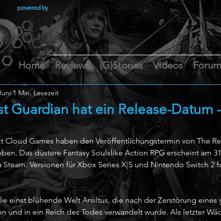
powered by
Home
Reviews
(G)Stories
Videos
Foru
Juni
1 Min. Lesezeit
rst Guardian hat ein Release-Datum 
 Cloud Games haben den Veröffentlichungstermin von The Relic
en. Das düstere Fantasy Soulslike Action RPG erscheint am 31. 
a Steam. Versionen für Xbox Series X|S und Nintendo Switch 2 f
ie einst blühende Welt Arsiltus, die nach der Zerstörung eines 
n und in ein Reich des Todes verwandelt wurde. Als letzter Wä