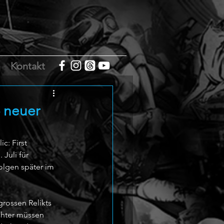
m
Kontakt
- neuer
: First 
Juli für 
olgen später im 
grossen Relikts 
chter müssen 