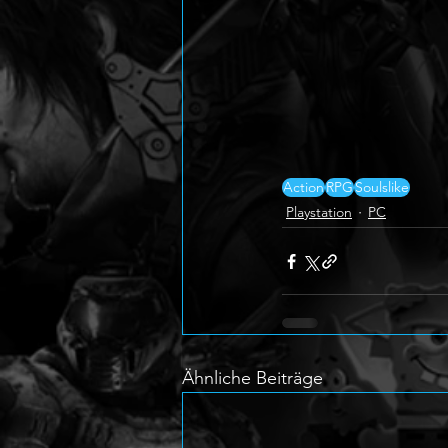
Action
RPG
Soulslike
Playstation
PC
Ähnliche Beiträge