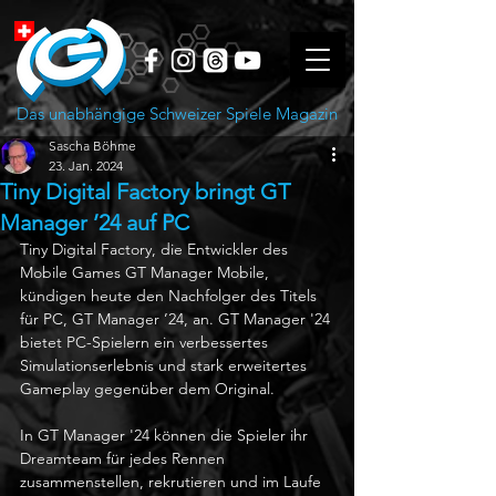
Das unabhängige Schweizer Spiele Magazin
Sascha Böhme
23. Jan. 2024
Tiny Digital Factory bringt GT
Manager ’24 auf PC
Tiny Digital Factory, die Entwickler des 
Mobile Games GT Manager Mobile, 
kündigen heute den Nachfolger des Titels 
für PC, GT Manager ’24, an. GT Manager '24 
bietet PC-Spielern ein verbessertes 
Simulationserlebnis und stark erweitertes 
Gameplay gegenüber dem Original.
In GT Manager '24 können die Spieler ihr 
Dreamteam für jedes Rennen 
zusammenstellen, rekrutieren und im Laufe 