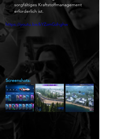
sorgfältiges Kraftstoffmanagement 
erforderlich ist.
https://youtu.be/kYZzmGzhghw
Screenshots: