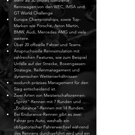
Mehr als 30 offiziell lizenzierte 
Rennwagen von den WEC, IMSA und 
GT World Challenge
Europe Championships, sowie Top-
Marken wie Porsche, Aston Martin, 
BMW, Audi, Mercedes AMG und viele 
weitere.
Über 20 offizielle Fahrer und Teams.
Anspruchsvolle Rennsimulation mit 
zahlreichen Features, wie zum Beispiel 
Unfälle auf der Strecke, Boxengassen-
Strategie, Reifenmanagement und 
dynamischen Wetterverhältnissen
wodurch präzises Management für den 
Sieg entscheidend ist.
Zwei Arten von Meisterschaftsrennen: 
„Sprint“-Rennen mit 7 Runden und 
„Endurance“-Rennen mit 14 Runden.
Bei Endurance-Rennen gibt es zwei 
Fahrer pro Auto, weshalb ein 
obligatorischer Fahrerwechsel während 
des Rennens durchgeführt wird und ein 