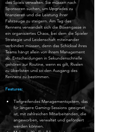
des Spiels verwalten. Sie müssen nach 
Sponsoren suchen, um Upgrades zu 
finanzieren und die Leistung ihrer 
Fahrzeuge zu steigern. Am Tag des 
Rennens verwandelt sich die Boxengasse in 
ein organisiertes Chaos, bei dem die Spieler 
Strategie und Leidenschaft miteinander 
verbinden müssen, denn das Schicksal ihres 
Teams hängt allein von ihrem Management 
ab. Entscheidungen in Sekundenschnelle 
gehören zur Routine, wenn es gilt, Rivalen 
zu überlisten und so den Ausgang des 
Rennens zu bestimmen. 
Features:
Tiefgreifendes Managementsystem, das 
für längere Gaming-Sessions geeignet 
ist, mit zahlreichen Mitarbeitenden, die 
angeworben, verwaltet und gefördert 
werden können.