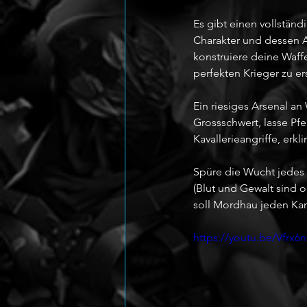
Es gibt einen vollstän
Charakter und dessen A
konstruiere deine Waff
perfekten Krieger zu er
Ein riesiges Arsenal a
Grossschwert, lasse Pf
Kavallerieangriffe, erk
Spüre die Wucht jedes T
(Blut und Gewalt sind 
soll Mordhau jeden Kam
https://youtu.be/Vfrx6