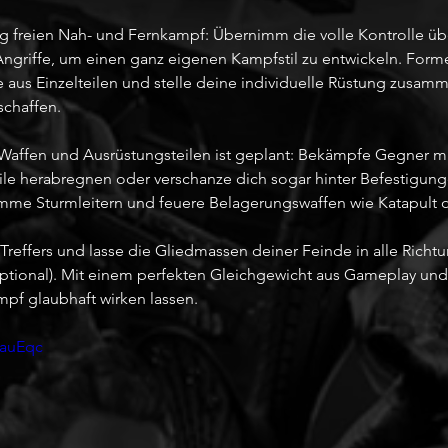
dig freien Nah- und Fernkampf: Übernimm die volle Kontrolle üb
ngriffe, um einen ganz eigenen Kampfstil zu entwickeln. Forme
e aus Einzelteilen und stelle deine individuelle Rüstung zusam
schaffen.
n Waffen und Ausrüstungsteilen ist geplant: Bekämpfe Gegner m
eile herabregnen oder verschanze dich sogar hinter Befestigung
limme Sturmleitern und feuere Belagerungswaffen wie Katapult o
reffers und lasse die Gliedmassen deiner Feinde in alle Richtu
optional). Mit einem perfekten Gleichgewicht aus Gameplay und 
pf glaubhaft wirken lassen.
nauEqc