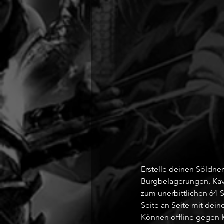
Erstelle deinen Söldne
Burgbelagerungen, Kaval
zum unerbittlichen 64-S
Seite an Seite mit dei
Können offline gegen K