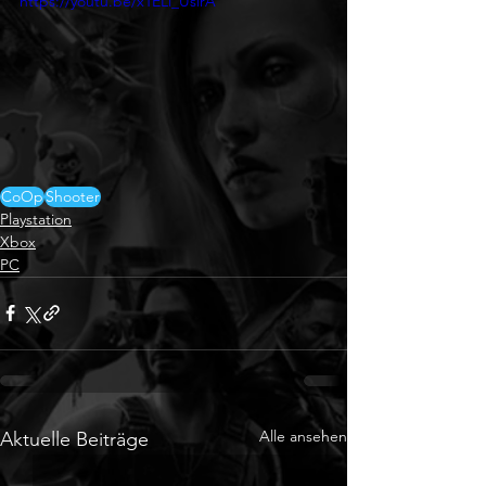
https://youtu.be/x1ELi_UslrA
CoOp
Shooter
Playstation
Xbox
PC
Alle ansehen
Aktuelle Beiträge