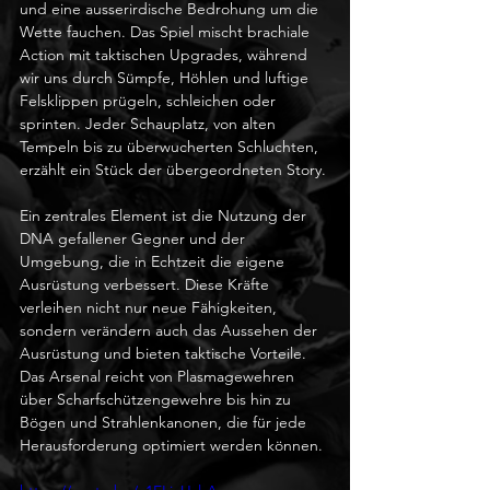
und eine ausserirdische Bedrohung um die 
Wette fauchen. Das Spiel mischt brachiale 
Action mit taktischen Upgrades, während 
wir uns durch Sümpfe, Höhlen und luftige 
Felsklippen prügeln, schleichen oder 
sprinten. Jeder Schauplatz, von alten 
Tempeln bis zu überwucherten Schluchten, 
erzählt ein Stück der übergeordneten Story.
Ein zentrales Element ist die Nutzung der 
DNA gefallener Gegner und der 
Umgebung, die in Echtzeit die eigene 
Ausrüstung verbessert. Diese Kräfte 
verleihen nicht nur neue Fähigkeiten, 
sondern verändern auch das Aussehen der 
Ausrüstung und bieten taktische Vorteile. 
Das Arsenal reicht von Plasmagewehren 
über Scharfschützengewehre bis hin zu 
Bögen und Strahlenkanonen, die für jede 
Herausforderung optimiert werden können.