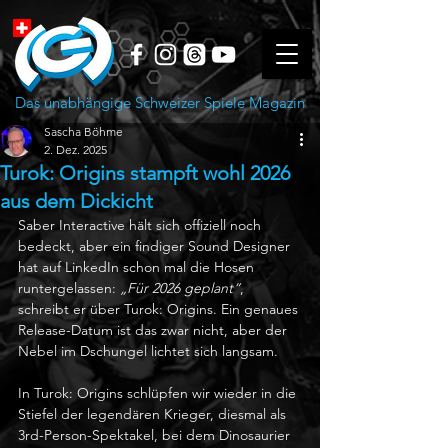
Das unabhängige Schweizer Spiele Magazin
Sascha Böhme
2. Dez. 2025
Turok: Origins stampft wohl 2026
aus dem Dickicht
Saber Interactive hält sich offiziell noch 
bedeckt, aber ein findiger Sound Designer 
hat auf LinkedIn schon mal die Hosen 
runtergelassen: 
„Für 2026 geplant“
, 
schreibt er über Turok: Origins. Ein genaues 
Release-Datum ist das zwar nicht, aber der 
Nebel im Dschungel lichtet sich langsam.
In Turok: Origins schlüpfen wir wieder in die 
Stiefel der legendären Krieger, diesmal als 
3rd-Person-Spektakel, bei dem Dinosaurier 