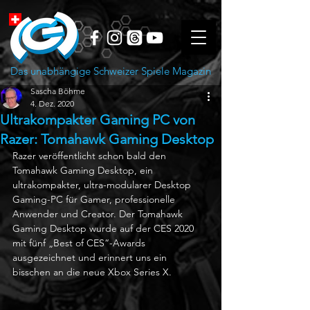
Das unabhängige Schweizer Spiele Magazin
Sascha Böhme
4. Dez. 2020
Ultrakompakter Gaming PC von
Razer: Tomahawk Gaming Desktop
Razer veröffentlicht schon bald den 
Tomahawk Gaming Desktop, ein 
ultrakompakter, ultra-modularer Desktop 
Gaming-PC für Gamer, professionelle 
Anwender und Creator. Der Tomahawk 
Gaming Desktop wurde auf der CES 2020 
mit fünf „Best of CES“-Awards 
ausgezeichnet und erinnert uns ein 
bisschen an die neue Xbox Series X.