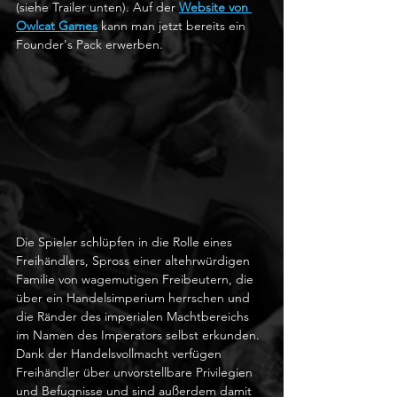
(siehe Trailer unten). Auf der 
Website von 
Owlcat Games
 kann man jetzt bereits ein 
Founder's Pack erwerben.
Die Spieler schlüpfen in die Rolle eines 
Freihändlers, Spross einer altehrwürdigen 
Familie von wagemutigen Freibeutern, die 
über ein Handelsimperium herrschen und 
die Ränder des imperialen Machtbereichs 
im Namen des Imperators selbst erkunden. 
Dank der Handelsvollmacht verfügen 
Freihändler über unvorstellbare Privilegien 
und Befugnisse und sind außerdem damit 