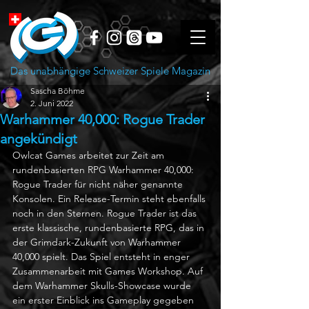
Das unabhängige Schweizer Spiele Magazin
Sascha Böhme
2. Juni 2022
Warhammer 40,000: Rogue Trader
angekündigt
Owlcat Games arbeitet zur Zeit am 
rundenbasierten RPG Warhammer 40,000: 
Rogue Trader für nicht näher genannte 
Konsolen. Ein Release-Termin steht ebenfalls 
noch in den Sternen. Rogue Trader ist das 
erste klassische, rundenbasierte RPG, das in 
der Grimdark-Zukunft von Warhammer 
40,000 spielt. Das Spiel entsteht in enger 
Zusammenarbeit mit Games Workshop. Auf 
dem Warhammer Skulls-Showcase wurde 
ein erster Einblick ins Gameplay gegeben 