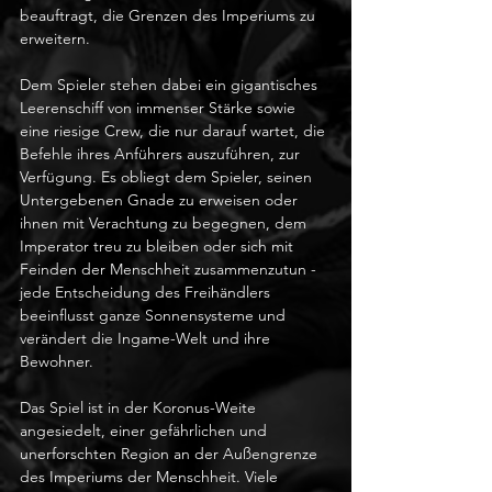
beauftragt, die Grenzen des Imperiums zu 
erweitern.
Dem Spieler stehen dabei ein gigantisches 
Leerenschiff von immenser Stärke sowie 
eine riesige Crew, die nur darauf wartet, die 
Befehle ihres Anführers auszuführen, zur 
Verfügung. Es obliegt dem Spieler, seinen 
Untergebenen Gnade zu erweisen oder 
ihnen mit Verachtung zu begegnen, dem 
Imperator treu zu bleiben oder sich mit 
Feinden der Menschheit zusammenzutun - 
jede Entscheidung des Freihändlers 
beeinflusst ganze Sonnensysteme und 
verändert die Ingame-Welt und ihre 
Bewohner.
Das Spiel ist in der Koronus-Weite 
angesiedelt, einer gefährlichen und 
unerforschten Region an der Außengrenze 
des Imperiums der Menschheit. Viele 