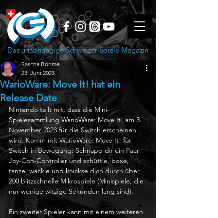
Das unabhängige Schweizer Spiele Magazin
Sascha Böhme
23. Juni 2023
WarioWare: Move It! hat ein
Release Date
Nintendo teilt mit, dass die Mini-
Spielesammlung WarioWare: Move It! am 3. 
November 2023 für die Switch erscheinen 
wird. Komm mit WarioWare: Move It! für 
Switch in Bewegung: Schnapp dir ein Paar 
Joy-Con-Controller und schüttle, boxe, 
tanze, wackle und knickse dich durch über 
200 blitzschnelle Mikrospiele (Minispiele, die 
nur wenige witzige Sekunden lang sind).
Ein zweiter Spieler kann mit einem weiteren 