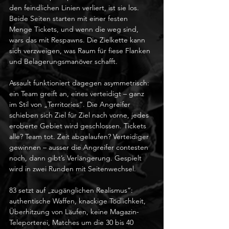
den feindlichen Linien verliert, ist sie los. 
Beide Seiten starten mit einer festen 
Menge Tickets, und wenn die weg sind, 
wars das mit Respawns. Die Zielkette kann 
sich verzweigen, was Raum für fiese Flanken 
und Belagerungsmanöver schafft.
Assault funktioniert dagegen asymmetrisch: 
ein Team greift an, eines verteidigt – ganz 
im Stil von „Territories“. Die Angreifer 
schieben sich Ziel für Ziel nach vorne, jedes 
eroberte Gebiet wird geschlossen. Tickets 
alle? Team tot. Zeit abgelaufen? Verteidiger 
gewinnen – ausser die Angreifer contesten 
noch, dann gibt’s Verlängerung. Gespielt 
wird in zwei Runden mit Seitenwechsel.
83 setzt auf „zugänglichen Realismus“: 
authentische Waffen, knackige Tödlichkeit, 
Überhitzung von Läufen, keine Magazin-
Teleporterei, Matches um die 30 bis 40 