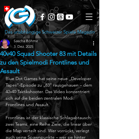
Das unabhängige Schweizer Spiele Magazin
Sascha Böhme
3. Dez. 2025
40v40 Squad Shooter 83 mit Details
zu den Spielmodi Frontlines und
Assault
Blue Dot Games hat seine neue „Developer 
Tapes“-Episode zu „83“ rausgehauen – dem 
40v40 Taktikshooter. Das Video konzentriert 
sich auf die beiden zentralen Modi: 
Frontlines und Assault.
Frontlines ist der klassische Schlagabtausch: 
zwei Teams, eine Reihe Ziele, die linear über 
die Map verteilt sind. Wer vorrückt, verlegt 
auch seine Spawnpunkte – wer sie hinter 