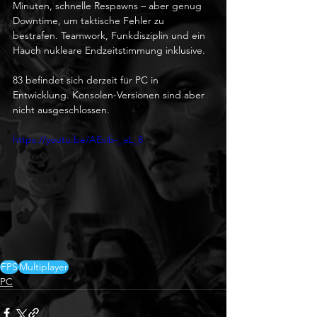
Minuten, schnelle Respawns – aber genug 
Downtime, um taktische Fehler zu 
bestrafen. Teamwork, Funkdisziplin und ein 
Hauch nukleare Endzeitstimmung inklusive.
83 befindet sich derzeit für PC in 
Entwicklung. Konsolen-Versionen sind aber 
nicht ausgeschlossen.
https://youtu.be/AEvib-_aL_8
FPS
Multiplayer
PC