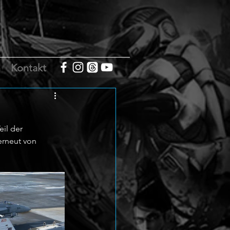
m
Kontakt
il der 
erneut von 