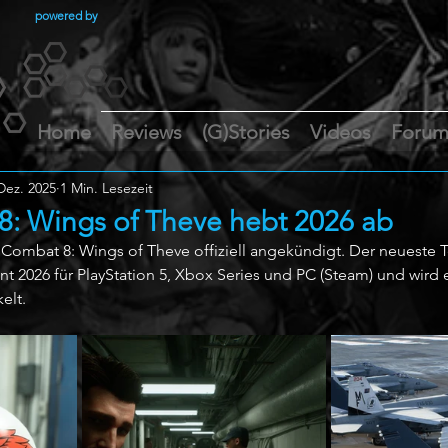
powered by
Home
Reviews
(G)Stories
Videos
Foru
Dez. 2025
1 Min. Lesezeit
: Wings of Theve hebt 2026 ab
ombat 8: Wings of Theve offiziell angekündigt. Der neueste Te
t 2026 für PlayStation 5, Xbox Series und PC (Steam) und wird 
elt.