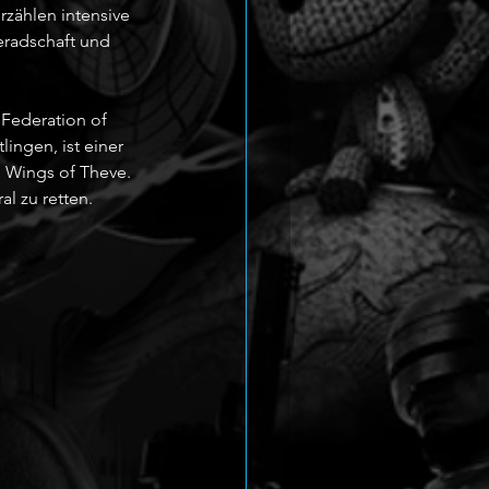
zählen intensive 
eradschaft und 
 Federation of 
ingen, ist einer 
: Wings of Theve. 
l zu retten.