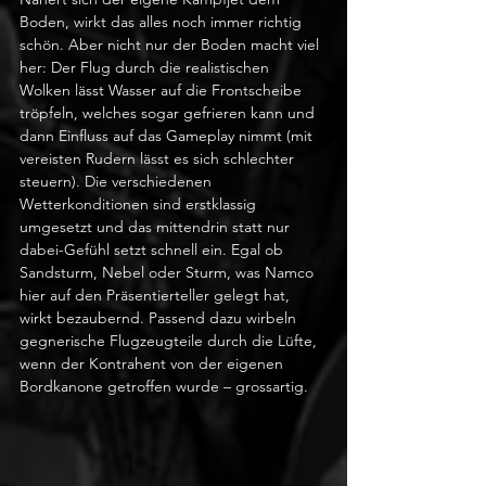
Boden, wirkt das alles noch immer richtig 
schön. Aber nicht nur der Boden macht viel 
her: Der Flug durch die realistischen 
Wolken lässt Wasser auf die Frontscheibe 
tröpfeln, welches sogar gefrieren kann und 
dann Einfluss auf das Gameplay nimmt (mit 
vereisten Rudern lässt es sich schlechter 
steuern). Die verschiedenen 
Wetterkonditionen sind erstklassig 
umgesetzt und das mittendrin statt nur 
dabei-Gefühl setzt schnell ein. Egal ob 
Sandsturm, Nebel oder Sturm, was Namco 
hier auf den Präsentierteller gelegt hat, 
wirkt bezaubernd. Passend dazu wirbeln 
gegnerische Flugzeugteile durch die Lüfte, 
wenn der Kontrahent von der eigenen 
Bordkanone getroffen wurde – grossartig.