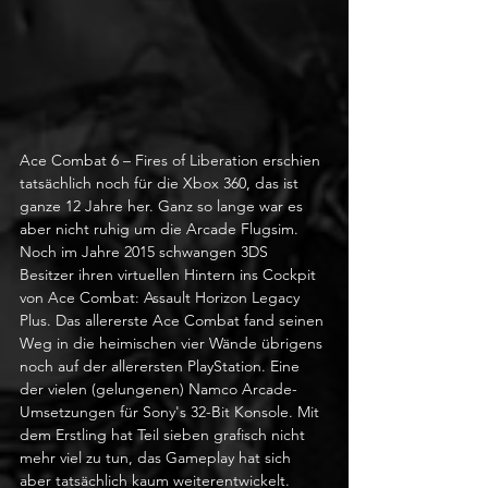
Ace Combat 6 – Fires of Liberation erschien 
tatsächlich noch für die Xbox 360, das ist 
ganze 12 Jahre her. Ganz so lange war es 
aber nicht ruhig um die Arcade Flugsim. 
Noch im Jahre 2015 schwangen 3DS 
Besitzer ihren virtuellen Hintern ins Cockpit 
von Ace Combat: Assault Horizon Legacy 
Plus. Das allererste Ace Combat fand seinen 
Weg in die heimischen vier Wände übrigens 
noch auf der allerersten PlayStation. Eine 
der vielen (gelungenen) Namco Arcade-
Umsetzungen für Sony's 32-Bit Konsole. Mit 
dem Erstling hat Teil sieben grafisch nicht 
mehr viel zu tun, das Gameplay hat sich 
aber tatsächlich kaum weiterentwickelt.