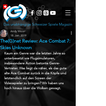
Das unabhängige Schweizer Spiele Magazin
Andy Meier
18. Jan. 2019
The(G)net Review: Ace Combat 7:
Skies Unknown
Kaum ein Genre war die letzten Jahre so 
unterbesetzt wie Flugsimulatoren, 
insbesondere Action betonte Genre-
Vertreter. Was liegt da näher, als das gute 
alte Ace Combat zurück in die Köpfe und 
letztendlich auf den Screen der 
Videospieler zu bringen? Wir haben uns 
hoch hinaus über die Wolken gewagt.