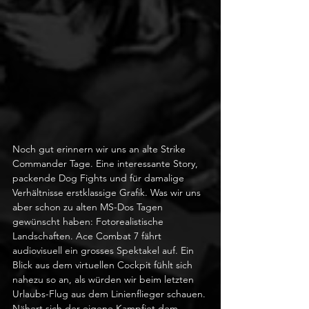
Noch gut erinnern wir uns an alte Strike 
Commander Tage. Eine interessante Story, 
packende Dog Fights und für damalige 
Verhältnisse erstklassige Grafik. Was wir uns 
aber schon zu alten MS-Dos Tagen 
gewünscht haben: Fotorealistische 
Landschaften. Ace Combat 7 fährt 
audiovisuell ein grosses Spektakel auf. Ein 
Blick aus dem virtuellen Cockpit fühlt sich 
nahezu so an, als würden wir beim letzten 
Urlaubs-Flug aus dem Linienflieger schauen. 
Nähert sich der eigene Kampfjet dem 