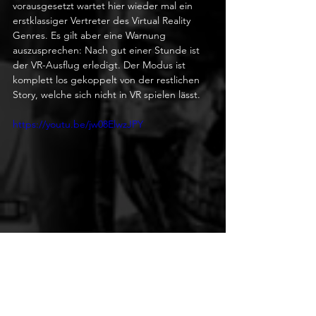
vorausgesetzt wartet hier wieder mal ein 
erstklassiger Vertreter des Virtual Reality 
Genres. Es gilt aber eine Warnung 
auszusprechen: Nach gut einer Stunde ist 
der VR-Ausflug erledigt. Der Modus ist 
komplett los gekoppelt von der restlichen 
Story, welche sich nicht in VR spielen lässt.
https://youtu.be/jw08ElwzJPY
Fazit:
Ace Combat 7 macht es sich einfach, das 
darf es auch, schliesslich gibt es kaum 
Genre-Konkurrenz am Himmel. Dennoch 
hätten wir uns speziell im Bereich der Story 