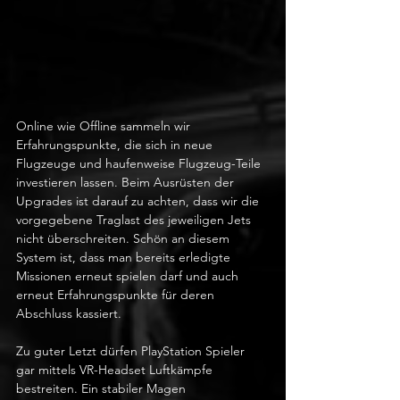
Online wie Offline sammeln wir 
Erfahrungspunkte, die sich in neue 
Flugzeuge und haufenweise Flugzeug-Teile 
investieren lassen. Beim Ausrüsten der 
Upgrades ist darauf zu achten, dass wir die 
vorgegebene Traglast des jeweiligen Jets 
nicht überschreiten. Schön an diesem 
System ist, dass man bereits erledigte 
Missionen erneut spielen darf und auch 
erneut Erfahrungspunkte für deren 
Abschluss kassiert.
Zu guter Letzt dürfen PlayStation Spieler 
gar mittels VR-Headset Luftkämpfe 
bestreiten. Ein stabiler Magen 