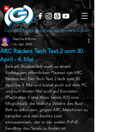
Das unabhängige Schweizer Spiele Magazin
Sascha Böhme
16. Apr. 2025
ARC Raiders Tech Test 2 vom 30.
April - 4. Mai
Embark Studios lädt euch zu einem 
fünftägigen öffentlichen Playtest von ARC 
Raiders ein. Der Tech Test 2 läuft vom 30. 
April bis 4. Mai und bietet euch auf dem PC 
und zum ersten Mal auch auf Konsolen 
(PlayStation 5 und Xbox Series X|S) eine 
Möglichkeit, die tödliche Wildnis des Rust 
Belt zu erkunden, gegen ARC-Maschinen zu 
kämpfen und den besten Loot 
einzusammeln, der in der weiten PvPvE-
Sandbox des Spiels zu finden ist. 