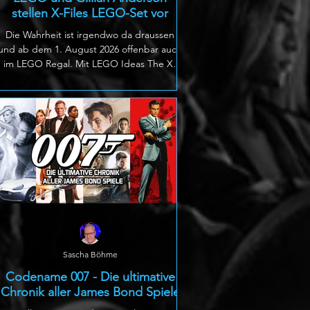
stellen X-Files LEGO-Set vor
Die Wahrheit ist irgendwo da draussen
und ab dem 1. August 2026 offenbar auch
im LEGO Regal. Mit LEGO Ideas The X-
Files erscheint ein umfangreiches Set zur
kultigen Mystery Serie der 1990er Jahre.
Das Modell Nr. 21369 besteht aus 1478
Teilen und kombiniert Mulders detailreich
eingerichtetes Kellerbüro mit einer
Waldszene, über der ein UFO schwebt.
Zum Lieferumfang gehören acht
Minifiguren, darunter Fox Mulder, Dana
Scully, Walter Skinner, Mr. X, Alex Krycek
sowie ein graues A
Sascha Böhme
Codename 007 - Die ultimative
Chronik aller James Bond Spiele