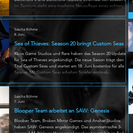
Im Zentrum steht eine moderne Neuauflage eines echten
Serienklassikers: Aus dem beliebten Grossen Basar aus
Battlefield 3 wird nun der Basar von Kairo, eine frisch
interpretierte Karte für intensive Gefechte auf engem Raum.
Sascha Böhme
Der neue Schauplatz setzt auf verwinkelte Gassen, kleine
8. Juni
Läden und zahlreiche Engstellen, in denen jeder Schritt zur
Falle werden kann. Hinter
Sea of Thieves: Season 20 bringt Custom Seas
Xbox Game Studios und Rare haben das Season 20 Update
für Sea of Thieves angekündigt. Die neue Saison trägt den
Titel Custom Seas und startet am 18. Juni kostenlos für alle
Spieler. Mit Custom Seas erhalten Spieler erstmals
umfangreiche Werkzeuge, um eigene Spielmodi zu erstellen.
Dabei lassen sich Regeln festlegen, Items und Gegner
platzieren, Crews frei zuweisen und chaotische
Sascha Böhme
Piratenmomente mit einem neuen Free Camera Modus
7. Juni
festhalten. Rare zeigte bereits erste Beispiele,
Blooper Team arbeitet an SAW: Genesis
Bloober Team, Broken Mirror Games und Anshar Studios
haben SAW: Genesis angekündigt. Das asymmetrische 3-
gegen-1 Multiplayer Horrorspiel erscheint zunächst im Early