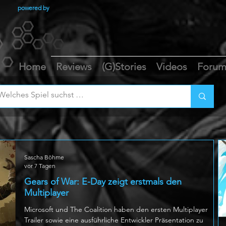
powered by
Home
Reviews
(G)Stories
Videos
Foru
Sascha Böhme
vor 7 Tagen
Gears of War: E-Day zeigt erstmals den
Multiplayer
Microsoft und The Coalition haben den ersten Multiplayer
Trailer sowie eine ausführliche Entwickler Präsentation zu