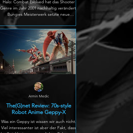
Halo: Combat Evolved hat das Shooter
Genre im Jahr 2001 nachhaltig verändert.
Bungies Meisterwerk setzte neue
Standards bei Steuerung,
Gegnerverhalten, Levelaufbau und
Konsolen Shootern im Allgemeinen. Mehr
als zwei Jahrzehnte später kehrt die
legendäre Kampagne mit einem
umfassenden Remake zurück. Das
Ergebnis ist eine beeindruckende Reise in
die Vergangenheit, die gleichzeitig zeigt,
warum Halo bis heute zu den wichtigsten
Ego Shootern der Videospielgeschichte
gehört. Seit
Armin Medic
The(G)net Review: 70s-style
Robot Anime Geppy-X
Was ein Geppy ist wissen wir auch nicht.
Viel interessanter ist aber der Fakt, dass