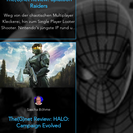
Raiders
Weg von der chaotischen Multiplayer
Kleckerei, hin zum Single Player Looter
Shooter. Nintendo's jüngste IP rund um
die spritzfreudige Tinten-Crew überrascht
nach drei Online-Ablegern mit einem
waschechten Solo-Abenteuer. Wir sind als
Heli-Pilot und Mechaniker mit der Deep
Cut-Crew - bestehend aus Shiver, Frye
und Big Man - unterwegs. Einem
Zeitungsbericht zufolge soll nach einer
Verschiebung der tektonischen Platten
das Insel Archipel Spirhalite aufgetaucht
sein. Hier verberg
Sascha Böhme
The(G)net Review: HALO:
Campaign Evolved