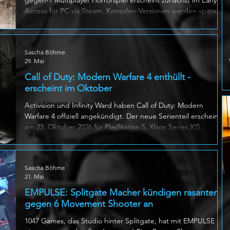
Access für PC via Steam. Konsolen-Versionen werden später
folgen. Die Handlung spielt nach dem Ersten Weltkrieg und
setzt auf intensive 3 gegen 1 Matches auf prozedural
generierten Karten. Ein Spieler übernimmt die Rolle des
Sascha Böhme
Judge, eines frühen Architekten von Jigsaws Philosophie,
29. Mai
während drei Accused versuchen, a
Call of Duty: Modern Warfare 4 enthüllt -
erscheint im Oktober
Activision und Infinity Ward haben Call of Duty: Modern
Warfare 4 offiziell angekündigt. Der neue Serienteil erscheint
am 23. Oktober 2026 für PlayStation 5, Xbox Series X|S,
Nintendo Switch 2 und PC. Die Switch 2 Version folgt später.
Die Kampagne verlegt das Geschehen auf die koreanische
Halbinsel, wo Nordkorea eine grossangelegte Invasion auf
Sascha Böhme
Südkorea startet. Spieler übernehmen unter anderem die
21. Mai
Rolle von Private Park, einem jungen südkoreanischen
Soldaten, während Captai
EMPULSE: Splitgate Macher kündigen rasanten 6
gegen 6 Movement Shooter an
1047 Games, das Studio hinter Splitgate, hat mit EMPULSE