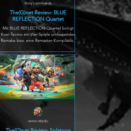
Rony Liemmukda
The(G)net Review: BLUE
REFLECTION Quartet
Mit BLUE REFLECTION Quartet bringt
Koei-Tecmo ein Vier-Spiele umfassendes
Remake bzw. eine Remaster-Kompilation
auf den Markt von Spielen, die zwischen
2017 und 2023 erschienen sind. Die Spiele
sind eine Mischung aus rundenbasiertem
JRPG und Visual Novel und behandeln
insbesondere die Themen Magical Girl,
Schulalltag und emotionale Slice-of-Life-
Fantasy, hier vereint in vier miteinander
verbundenen Geschichten in einer
einzigen Sammlung. Die Serie beginnt mit
BLUE REFLECTION
Armin Medic
The(G)net Review: Splatoon