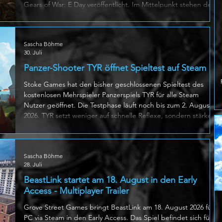
Gears of War: E Day veröffentlicht. Im Mittelpunkt stehen der
neue Koop Modus Horde Siege und die Rückkehr des
klassischen Versus Mehrspielers. In Horde Siege treten zwölf
Spieler in drei Teams mit jeweils vier Mitgliedern auf den
Sascha Böhme
bislang grössten Multiplayer Karten der Reihe an. Jedes Team
30. Juli
verfolgt eigene Missionen, während optionale Ziele zusätzliche
Belohnung
Panzer-Shooter TYR öffnet Spieltest auf Steam
Stoke Games hat den bisher geschlossenen Spieltest des
kostenlosen Mehrspieler Panzerspiels TYR für alle Steam
Nutzer geöffnet. Die Testphase läuft noch bis zum 2. August
2026. TYR setzt weniger auf schnelle Reflexe, sondern stärker
auf Positionierung, Teamarbeit und taktische Entscheidungen.
Spieler können leichte Panzer zur Aufklärung, schwere
Modelle für direkte Gefechte oder verwundbare
Sascha Böhme
Fernkampfpanzer einsetzen. Individuelle Technologiezweige,
28. Juli
Munitionsplätze und Kompone
BeastLink startet am 18. August in den Early
Access - Multiplayer Trailer
Grove Street Games bringt BeastLink am 18. August 2026 für
PC via Steam in den Early Access. Das Spiel befindet sich für