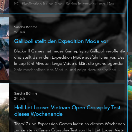
PC, PlayStation 5 und Xbox Series in Entwicklung. Das
Multiplayer Actionspiel lässt Menschen, Fahrzeuge und
gigantische Kaiju in vollständig zerstörbaren Städten
gegeneinander antreten. Spieler sammeln Serum, verbinden
Sascha Böhme
sich mit mächtigen Bestien und nutzen deren individuelle
27. Juli
Fähigkeiten und Kampfstile. Neben Kämpfen zu Fuss stehen
auch Autos, Helikopter, Pa
Gallipoli stellt den Expedition Mode vor
Blackmill Games hat neues Gameplay zu Gallipoli veröffentlicht
und stellt darin den Expedition Mode ausführlicher vor. Das
knapp fünf Minuten lange Video erklärt die grundlegenden
Spielmechaniken des Modus und zeigt dazu zahlreiche
Kampfszenen. Zusätzlich erhalten wir einen Blick auf
verschiedene Menüs und Einstellungsmöglichkeiten, wodurch
ein umfassender Eindruck vom Ablauf entsteht. Gallipoli
Sascha Böhme
erscheint am 20. August 2026 für PlayStation 5, Xbox Series X
24. Juli
und PC.
Hell Let Loose: Vietnam Open Crossplay Test
dieses Wochenende
Team17 und Expression Games laden an diesem Wochenende
zum ersten offenen Crossplay Test von Hell Let Loose: Vietnam