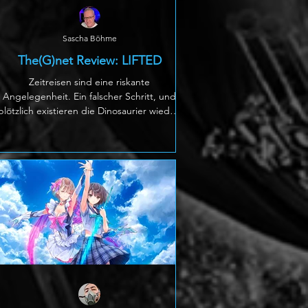
Sascha Böhme
The(G)net Review: LIFTED
Zeitreisen sind eine riskante
Angelegenheit. Ein falscher Schritt, und
plötzlich existieren die Dinosaurier wieder,
die Gegenwart wird von Robotern
beherrscht oder jemand hat dafür
gesorgt, dass es nie Videospiele gab. In
LIFTED fällt die Katastrophe etwas kleiner
aus: Die Geschichte bleibt intakt, dafür
funktioniert ausgerechnet ein
Kernelement nicht immer so, wie es sollte.
Das farbenfrohe Abenteuer ist das Debüt
von Adventure Works, einem neuen
Studio, das vom ehemaligen D