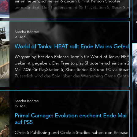
einen neuen, schnellen 6 gegen 6 First Person Shooter
angekündigt. Der Titel erscheint für PlayStation 5, Xbox Series
X|S und PC via Steam und soll 2026 im Early Access starten. In
EMPULSE kämpfen Spieler in den post-utopischen Strassen
von Freehold um die Kontrolle über das Schlachtfeld. Im
Sascha Böhme
Zentrum steht ein extrem bewegliches Gameplay: Wallruns
20. Mai
vorwärts und rückwärts, Greifhaken Schwünge, Sprünge über
sogenannte Holoj
World of Tanks: HEAT rollt Ende Mai ins Gefecht
Wargaming hat den Release Termin für World of Tanks: HEAT
bekannt gegeben. Der Free to play Shooter erscheint am 26.
Mai 2026 für PlayStation 5, Xbox Series X|S und PC via Steam.
Zusätzlich wird das Spiel über das Wargaming Game Center,
Steam Deck und NVIDIA GeForce NOW spielbar sein. World
of Tanks: HEAT versteht sich als taktischer Fahrzeug Shooter in
einem alternativen Nachkriegs Szenario nach dem Zweiten
Sascha Böhme
Weltkrieg. Entwickelt wurde der Titel von Grund auf auf einer
19. Mai
neuen,
Primal Carnage: Evolution erscheint Ende Mai
auf PS5
Circle 5 Publishing und Circle 5 Studios haben den Release-