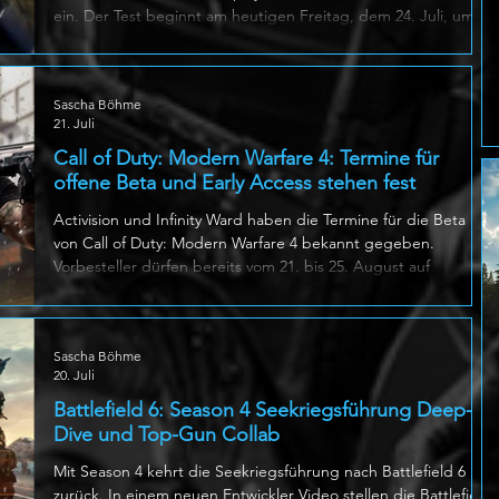
ein. Der Test beginnt am heutigen Freitag, dem 24. Juli, um
15:00 Uhr Schweizer Zeit und läuft bis Montag, den 27. Juli,
ebenfalls um 15:00 Uhr. Teilnehmen können Spieler auf
PlayStation 5, Xbox Series X|S und PC über Steam. Gespielt
Sascha Böhme
wird auf der neuen Karte Đắk Tô Airfield, die auf den
21. Juli
Kämpfen rund um den gleichnamigen US
Luftwaffenstützpunkt im November 1967
Call of Duty: Modern Warfare 4: Termine für
offene Beta und Early Access stehen fest
Activision und Infinity Ward haben die Termine für die Beta
von Call of Duty: Modern Warfare 4 bekannt gegeben.
Vorbesteller dürfen bereits vom 21. bis 25. August auf
PlayStation 5, Xbox Series und PC in die Mehrspieler
Gefechte einsteigen. Die offene Beta folgt vom 28. August bis
1. September und steht allen Spielern auf PlayStation 5, Xbox
Sascha Böhme
Series, Switch 2 und PC zur Verfügung. Weitere Details zu den
20. Juli
Inhalten der Testphase wurden bislang nicht genannt. Am 21.
August findet
Battlefield 6: Season 4 Seekriegsführung Deep-
Dive und Top-Gun Collab
Mit Season 4 kehrt die Seekriegsführung nach Battlefield 6
zurück. In einem neuen Entwickler Video stellen die Battlefield