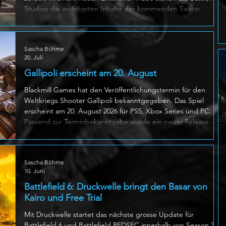
Studios die wichtigsten Inhalte der kommenden Saison
ausführlich vor. Bereits am 18. August folgt dann das Top Gun
Update. Dieses bringt Wake Island zurück und erweitert das
Spiel unter anderem um neue Kampfjets, den Modus Carrier
Sascha Böhme
Strike, Gauntlet: Fighter Sweep sowie zusätzliche Event
20. Juli
Belohnungen. Battlefield 6 Season 4 startet am 21. Juli 2026.
Gallipoli erscheint am 20. August
Blackmill Games hat den Veröffentlichungstermin für den
Weltkriegs Shooter Gallipoli bekanntgegeben. Das Spiel
erscheint am 20. August 2026 für PS5, Xbox Series und PC.
Passend zur Terminbekanntgabe wurde ein neuer Release
Date Trailer veröffentlicht. Das 43 Sekunden lange Video zeigt
verschiedene Spielszenen und stellt zentrale Merkmale des
Shooters vor. Nach den schlammigen Schützengräben von
Sascha Böhme
Verdun, den verschneiten Ebenen von Tannenberg und den
10. Juni
imposanten Alpen von Isonzo
Battlefield 6: Druckwelle bringt den Basar von
Kairo und Free Trial
Mit Druckwelle startet das nächste grosse Update für
Battlefield 6 und Battlefield REDSEC innerhalb von Season 3.