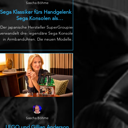
Sascha Böhme
Sega Klassiker fürs Handgelenk -
Sega Konsolen als
Armbanduhren
Der japanische Hersteller SuperGroupies
verwandelt drei legendäre Sega Konsolen
in Armbanduhren. Die neuen Modelle
orientieren sich am Mega Drive, Sega
Saturn und Dreamcast und übernehmen
zahlreiche Designelemente der jeweiligen
Hardware. Die Mega Drive Uhr erinnert
mit Modulschacht, Reset Taste und 16 Bit
Schriftzug an Segas Kultkonsole. Beim
Saturn Modell finden sich bekannte Logos
und Bedienelemente wieder, während die
Dreamcast Variante unter anderem die
Disc Abdeckung un
Sascha Böhme
LEGO und Gillian Anderson