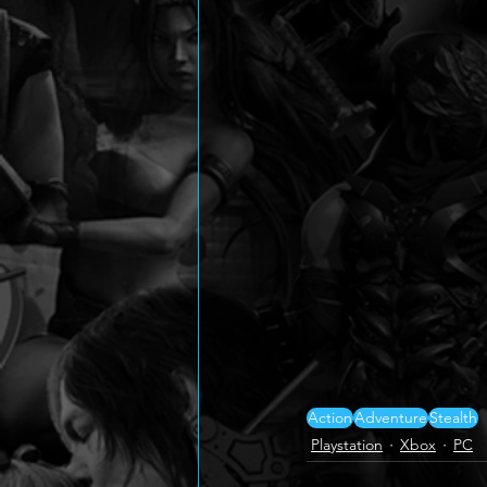
Action
Adventure
Stealth
Playstation
Xbox
PC