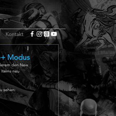
m
Kontakt
me+ Modus
anderem den New 
 Items neu 
zu sehen: